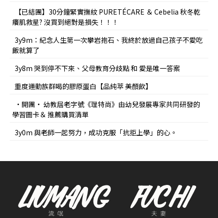
【已結團】30分鐘緊實撫紋 PURETÉCARE ＆ Cebelia 秋冬乾
癢肌救星? 沒買到絕對是損失！！！
3y9m：紀念人生第一次攀岩抱石、我終於放過自己孩子不愛吃
飯就算了
3y8m 哭到停不下來、父母教育分歧點 和 愛是唯一答案
重度運動族群喝的膠原蛋白【品純萃 美顏飲】
•開團• 幼教屆老字號《理特尚》由幼兒發展專家共同研發的
學習圖卡＆ 推薦購買清單
3y0m 與老師一起努力，成功克服「抗拒上學」的心。