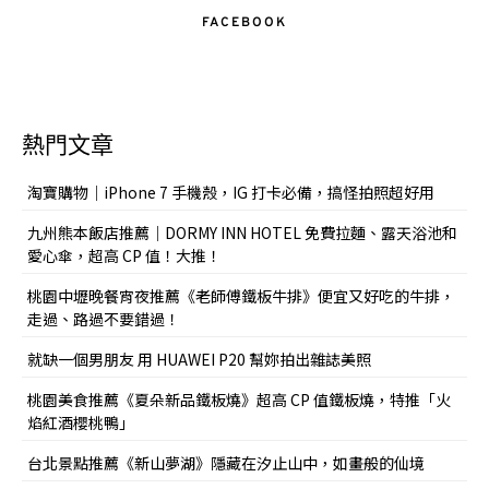
FACEBOOK
熱門文章
淘寶購物｜iPhone 7 手機殼，IG 打卡必備，搞怪拍照超好用
九州熊本飯店推薦｜DORMY INN HOTEL 免費拉麵、露天浴池和
愛心傘，超高 CP 值！大推！
桃園中壢晚餐宵夜推薦《老師傅鐵板牛排》便宜又好吃的牛排，
走過、路過不要錯過！
就缺一個男朋友 用 HUAWEI P20 幫妳拍出雜誌美照
桃園美食推薦《夏朵新品鐵板燒》超高 CP 值鐵板燒，特推「火
焰紅酒櫻桃鴨」
台北景點推薦《新山夢湖》隱藏在汐止山中，如畫般的仙境