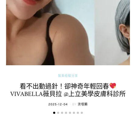
醫美經驗分享
看不出動過針！卻神奇年輕回春
VIVABELLA薇貝拉 @上立美學皮膚科診所
POSTED
2025-12-04
BY
流氓顆
ON