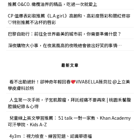
推薦 O&CO. 橄欖油界的精品，吃過一次就愛上
CP 值爆表彩妝推薦《L.A girl.》高飽和、高彩度唇彩和腮紅修容
♡特別推薦不沾杯的唇彩
巴黎自助行：前往全世界最美的城市前，你需要準備什麼？
深夜購物大小事，在夜黑風高的夜晚總會做出好笑的事情…
最新文章
看不出動過針！卻神奇年輕回春
VIVABELLA薇貝拉 @上立美
學皮膚科診所
人生第一次手術，子宮肌腺瘤，拜託經痛不要再來 | 桃園禾馨腹
腔鏡紀錄＆心得
兒童線上英文學習推薦： 51 talk 一對一家教、Khan Academy
可汗學院、Kids A-Z
4y3m ：視力檢查、練習犯錯、認識華德福