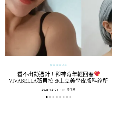
醫美經驗分享
看不出動過針！卻神奇年輕回春
VIVABELLA薇貝拉 @上立美學皮膚科診所
POSTED
2025-12-04
BY
流氓顆
ON