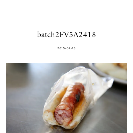
batch2FV5A2418
POSTED
2015-04-13
ON