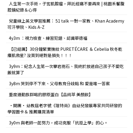
人生第一次手術，子宮肌腺瘤，拜託經痛不要再來 | 桃園禾馨腹
腔鏡紀錄＆心得
兒童線上英文學習推薦： 51 talk 一對一家教、Khan Academy
可汗學院、Kids A-Z
4y3m ：視力檢查、練習犯錯、認識華德福
【已結團】30分鐘緊實撫紋 PURETÉCARE ＆ Cebelia 秋冬乾
癢肌救星? 沒買到絕對是損失！！！
3y9m：紀念人生第一次攀岩抱石、我終於放過自己孩子不愛吃
飯就算了
3y8m 哭到停不下來、父母教育分歧點 和 愛是唯一答案
重度運動族群喝的膠原蛋白【品純萃 美顏飲】
•開團• 幼教屆老字號《理特尚》由幼兒發展專家共同研發的
學習圖卡＆ 推薦購買清單
3y0m 與老師一起努力，成功克服「抗拒上學」的心。