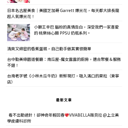
日本名古屋美食｜美國芝加哥 Garrett 爆米花，每天都大排長龍
超人氣爆米花！
小獅王辛巴 腦粉的真情告白，深受我們一家喜愛
的 桃樂絲心願 PPSU 奶瓶系列。
清爽又綿密的香蕉蛋糕，自己動手做其實很簡單
台中勤美綠園道餐廳：南瓜屋-魔女露露的廚房，適合聚餐＆服務
不錯！
台南老字號《小林木瓜牛奶》新鮮現打，吸入滿口的果粒（東寧
店）
最新文章
看不出動過針！卻神奇年輕回春
VIVABELLA薇貝拉 @上立美
學皮膚科診所