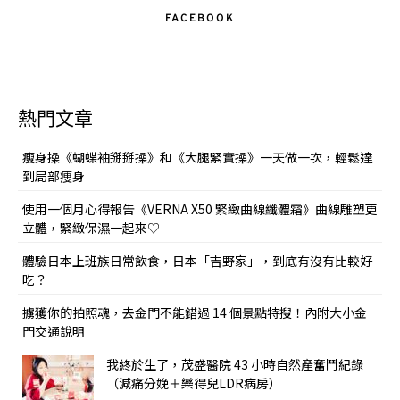
FACEBOOK
熱門文章
瘦身操《蝴蝶袖掰掰操》和《大腿緊實操》一天做一次，輕鬆達
到局部痩身
使用一個月心得報告《VERNA X50 緊緻曲線纖體霜》曲線雕塑更
立體，緊緻保濕一起來♡
體驗日本上班族日常飲食，日本「吉野家」，到底有沒有比較好
吃？
擄獲你的拍照魂，去金門不能錯過 14 個景點特搜！內附大小金
門交通說明
我終於生了，茂盛醫院 43 小時自然產奮鬥紀錄
（減痛分娩＋樂得兒LDR病房）