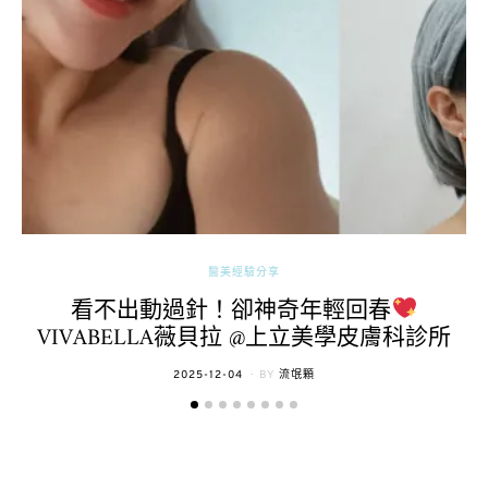
醫美經驗分享
看不出動過針！卻神奇年輕回春
VIVABELLA薇貝拉 @上立美學皮膚科診所
POSTED
2025-12-04
BY
流氓顆
ON