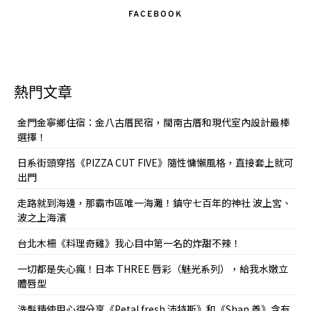
FACEBOOK
熱門文章
金門金寧鄉住宿：金八古厝民宿，閩南古厝和現代室內設計最棒
選擇！
日系街頭穿搭《PIZZA CUT FIVE》隨性慵懶風格，直接套上就可
出門
走路就到海邊，那霸市區唯一海灘！鎮守七百年的神社 波上宮、
波之上海濱
台北木柵《料理奇雞》我心目中第一名的炸甜不辣！
一切都是失心瘋！日本 THREE 唇彩（魅光系列），給我水嫩立
體唇型
洗髮精使用心得分享《Petal fresh 沛特斯》和《Shan 善》含有