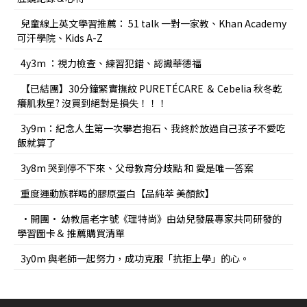
兒童線上英文學習推薦： 51 talk 一對一家教、Khan Academy
可汗學院、Kids A-Z
4y3m ：視力檢查、練習犯錯、認識華德福
【已結團】30分鐘緊實撫紋 PURETÉCARE ＆ Cebelia 秋冬乾
癢肌救星? 沒買到絕對是損失！！！
3y9m：紀念人生第一次攀岩抱石、我終於放過自己孩子不愛吃
飯就算了
3y8m 哭到停不下來、父母教育分歧點 和 愛是唯一答案
重度運動族群喝的膠原蛋白【品純萃 美顏飲】
•開團• 幼教屆老字號《理特尚》由幼兒發展專家共同研發的
學習圖卡＆ 推薦購買清單
3y0m 與老師一起努力，成功克服「抗拒上學」的心。