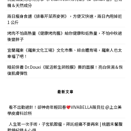
機＆天然成分
兩日瘦身食譜《排毒芹菜燕麥粥》，方便又快速，兩日內甩掉近
1 公斤
烤肉不怕高熱量《健康烤肉醬》給你健康和低熱量，不怕中秋過
後變胖子
宜蘭羅東《羅東文化工場》文化市集、綜合體育場，羅東人也太
幸福了吧！
睡前保養 Dr.Douxi《賦活新生卵殼膜》撕的面膜！亮白保濕＆恢
復肌膚彈性
最新文章
看不出動過針！卻神奇年輕回春
VIVABELLA薇貝拉 @上立美
學皮膚科診所
人生第一次手術，子宮肌腺瘤，拜託經痛不要再來 | 桃園禾馨腹
腔鏡紀錄＆心得