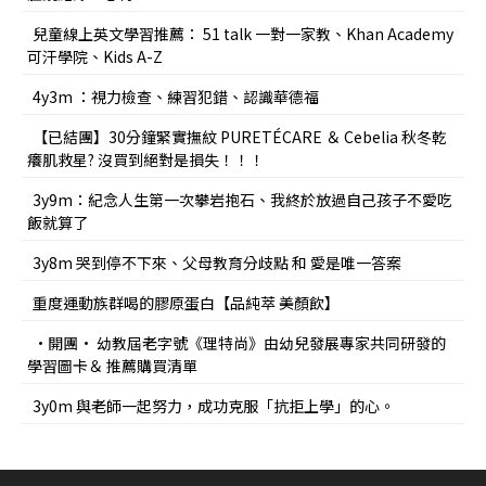
兒童線上英文學習推薦： 51 talk 一對一家教、Khan Academy
可汗學院、Kids A-Z
4y3m ：視力檢查、練習犯錯、認識華德福
【已結團】30分鐘緊實撫紋 PURETÉCARE ＆ Cebelia 秋冬乾
癢肌救星? 沒買到絕對是損失！！！
3y9m：紀念人生第一次攀岩抱石、我終於放過自己孩子不愛吃
飯就算了
3y8m 哭到停不下來、父母教育分歧點 和 愛是唯一答案
重度運動族群喝的膠原蛋白【品純萃 美顏飲】
•開團• 幼教屆老字號《理特尚》由幼兒發展專家共同研發的
學習圖卡＆ 推薦購買清單
3y0m 與老師一起努力，成功克服「抗拒上學」的心。