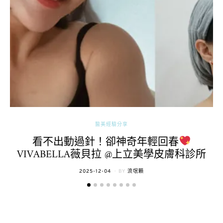
醫美經驗分享
看不出動過針！卻神奇年輕回春
VIVABELLA薇貝拉 @上立美學皮膚科診所
POSTED
2025-12-04
BY
流氓顆
ON