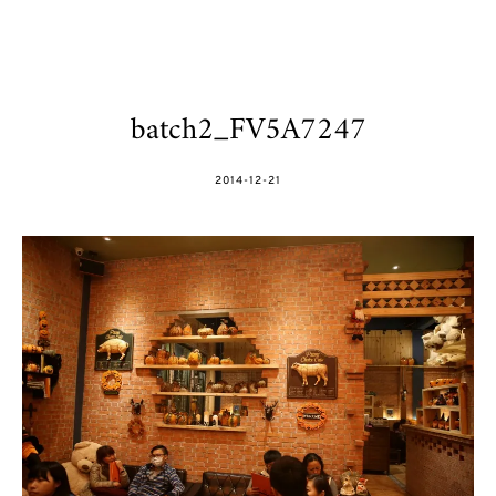
batch2_FV5A7247
POSTED
2014-12-21
ON