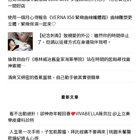
一間好店
使用一個月心得報告《VERNA X50 緊緻曲線纖體霜》曲線雕塑更
立體，緊緻保濕一起來♡
【紀念刺青】致親愛的外公：雖然你的時間停止
了，但請以這樣方式在身邊陪伴我吧。
倫敦自由行《格林威治舊皇家海軍學院》站在時間的起點尋找雷
神索爾…
清爽又綿密的香蕉蛋糕，自己動手做其實很簡單
最新文章
看不出動過針！卻神奇年輕回春
VIVABELLA薇貝拉 @上立美
學皮膚科診所
人生第一次手術，子宮肌腺瘤，拜託經痛不要再來 | 桃園禾馨腹
腔鏡紀錄＆心得