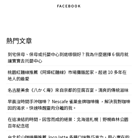
FACEBOOK
熱門文章
到宅保母、保母或托嬰中心到底哪個好？我為什麼選擇 6 個月就
讓寶寶去托嬰中心
桃園紅麵線推薦《阿燁紅麵線》市場攤販起家，超過 10 多年在
地人的最愛
名古屋美食《八かく庵》來自京都的豆腐百宴，清爽的傳統滋味
早晨沒時間手沖咖啡？ Nescafe 雀巢金牌咖啡機 ，解決我對咖啡
因的渴求，快速喚醒靈肉分離的我。
在這凍結的時間，因雪而成的絕景：北海道札幌｜野幌森林公園
百年紀念塔
台北松山咖啡廳推薦 Joco latte 多種口味熱巧克力，用心實在的