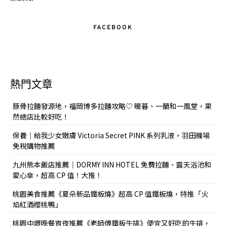
FACEBOOK
熱門文章
豚骨拉麵發源地，福岡博多拉麵攻略♡ 暖暮、一蘭和一風堂，果
然總店比較好吃！
保養｜給我少女嫩膚 Victoria Secret PINK 系列乳液，羽田機場
免稅購物推薦
九州熊本飯店推薦｜DORMY INN HOTEL 免費拉麵、露天浴池和
愛心傘，超高 CP 值！大推！
桃園美食推薦《夏朵新品鐵板燒》超高 CP 值鐵板燒，特推「火
焰紅酒櫻桃鴨」
桃園中壢晚餐宵夜推薦《老師傅鐵板牛排》便宜又好吃的牛排，