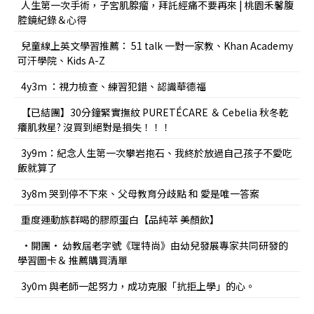
人生第一次手術，子宮肌腺瘤，拜託經痛不要再來 | 桃園禾馨腹
腔鏡紀錄＆心得
兒童線上英文學習推薦： 51 talk 一對一家教、Khan Academy
可汗學院、Kids A-Z
4y3m ：視力檢查、練習犯錯、認識華德福
【已結團】30分鐘緊實撫紋 PURETÉCARE ＆ Cebelia 秋冬乾
癢肌救星? 沒買到絕對是損失！！！
3y9m：紀念人生第一次攀岩抱石、我終於放過自己孩子不愛吃
飯就算了
3y8m 哭到停不下來、父母教育分歧點 和 愛是唯一答案
重度運動族群喝的膠原蛋白【品純萃 美顏飲】
•開團• 幼教屆老字號《理特尚》由幼兒發展專家共同研發的
學習圖卡＆ 推薦購買清單
3y0m 與老師一起努力，成功克服「抗拒上學」的心。