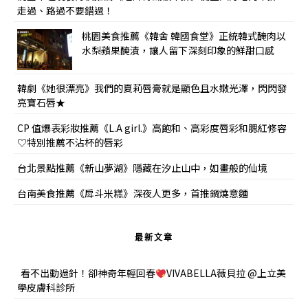
走過、路過不要錯過！
桃園美食推薦《韓舍 韓國食堂》正統韓式醃肉以
水梨蘋果醃漬，讓人留下深刻印象的鮮甜口感
韓劇《她很漂亮》我們的夏莉唇膏就是顯色且水嫩光澤，閃閃發
亮寶石唇★
CP 值爆表彩妝推薦《L.A girl.》高飽和、高彩度唇彩和腮紅修容
♡特別推薦不沾杯的唇彩
台北景點推薦《新山夢湖》隱藏在汐止山中，如畫般的仙境
台南美食推薦《戽斗米糕》深夜人更多，首推鍋燒意麵
最新文章
看不出動過針！卻神奇年輕回春
VIVABELLA薇貝拉 @上立美
學皮膚科診所