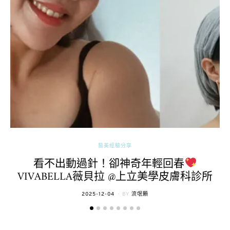
醫美經驗分享
看不出動過針！卻神奇年輕回春
VIVABELLA薇貝拉 @上立美學皮膚科診所
POSTED
2025-12-04
BY
流氓顆
ON