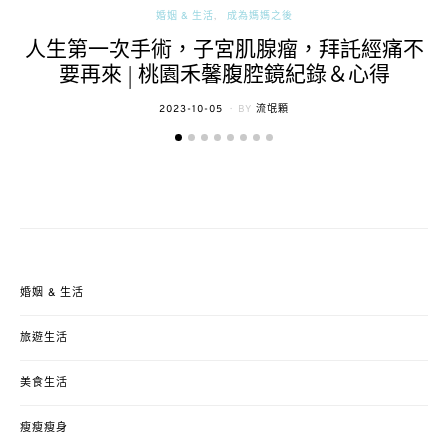
婚姻 & 生活
成為媽媽之後
人生第一次手術，子宮肌腺瘤，拜託經痛不
要再來 | 桃園禾馨腹腔鏡紀錄＆心得
POSTED
2023-10-05
BY
流氓顆
ON
婚姻 & 生活
旅遊生活
美食生活
瘦瘦瘦身