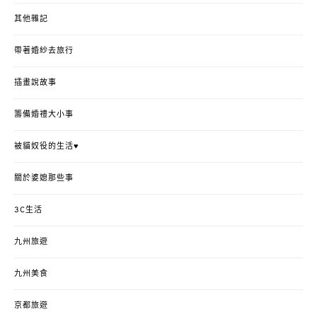
其他雜記
帶著婚紗去旅行
插畫說故事
籌備婚禮大小事
被貓奴役的生活♥
關於婆媳那些事
3C生活
九州旅遊
九州美食
京都旅遊