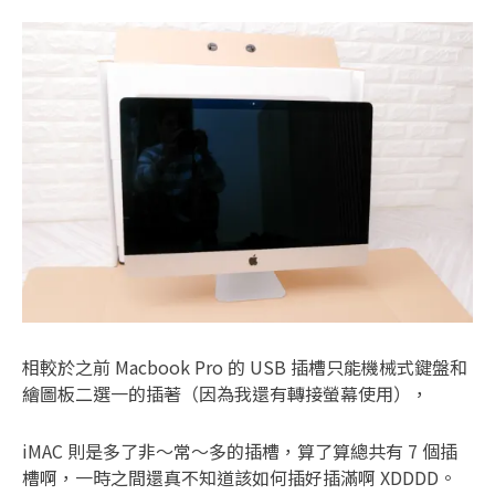
相較於之前 Macbook Pro 的 USB 插槽只能機械式鍵盤和
繪圖板二選一的插著（因為我還有轉接螢幕使用），
iMAC 則是多了非～常～多的插槽，算了算總共有 7 個插
槽啊，一時之間還真不知道該如何插好插滿啊 XDDDD。