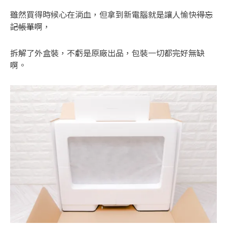
雖然買得時候心在淌血，但拿到新電腦就是讓人愉快
得忘
記帳單
啊，
拆解了外盒裝，不虧是原廠出品，包裝一切都完好無缺
啊。