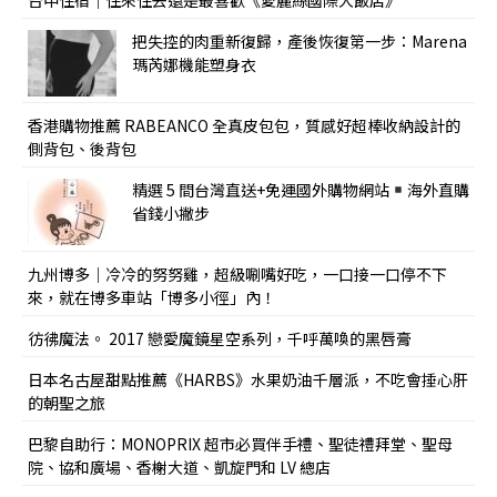
把失控的肉重新復歸，產後恢復第一步：Marena
瑪芮娜機能塑身衣
香港購物推薦 RABEANCO 全真皮包包，質感好超棒收納設計的
側背包、後背包
精選 5 間台灣直送+免運國外購物網站
海外直購
省錢小撇步
九州博多｜冷冷的努努雞，超級唰嘴好吃，一口接一口停不下
來，就在博多車站「博多小徑」內！
彷彿魔法。 2017 戀愛魔鏡星空系列，千呼萬喚的黑唇膏
日本名古屋甜點推薦《HARBS》水果奶油千層派，不吃會捶心肝
的朝聖之旅
巴黎自助行：MONOPRIX 超市必買伴手禮、聖徒禮拜堂、聖母
院、協和廣場、香榭大道、凱旋門和 LV 總店