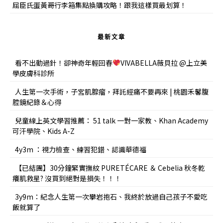
屈臣氏蛋黃哥行李箱集點換購攻略！跟我這樣買最划算！
最新文章
看不出動過針！卻神奇年輕回春
VIVABELLA薇貝拉 @上立美
學皮膚科診所
人生第一次手術，子宮肌腺瘤，拜託經痛不要再來 | 桃園禾馨腹
腔鏡紀錄＆心得
兒童線上英文學習推薦： 51 talk 一對一家教、Khan Academy
可汗學院、Kids A-Z
4y3m ：視力檢查、練習犯錯、認識華德福
【已結團】30分鐘緊實撫紋 PURETÉCARE ＆ Cebelia 秋冬乾
癢肌救星? 沒買到絕對是損失！！！
3y9m：紀念人生第一次攀岩抱石、我終於放過自己孩子不愛吃
飯就算了