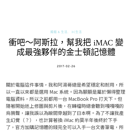
婚姻 & 生活
3C生活
衝吧～阿斯拉，幫我把 iMAC 變
成最強夥伴的金士頓記憶體
POSTED
2017-02-26
ON
關於電腦這件事情，我和阿湯哥總是希望穩定和耐用，所
以一直以來都是選用 Mac 系統。因為顆顆是屬於懶得整理
電腦資料，所以之前都用一台 MacBook Pro 打天下。但
隨著開始迷上修圖與剪片後，在轉檔時總會聽到嘎嘎嘎的
烏鴉聲，讓我誤以為瞬間穿越到了日本啊。為了不讓我產
生幻覺（？），也計算著換 iMac 約莫半年後終於下手
了，官方加購記憶體的錢完全可以入手一台文書筆電，所