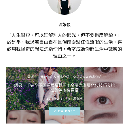
流氓顆
「人生很短，可以理解別人的眼光，但不要過度解讀。」
於是乎，我過著自由自在且偶爾耍點任性流氓的生活，喜
歡用我怪奇的想法洗腦你們，希望成為你們生活中微笑的
理由之一。
愛漂亮
化妝技巧＆商品介紹
穿搭分享＆商品介紹
讓另一半完全不想把眼睛轉開！金屬光漸層化妝技巧＆桃
紅色魚尾裙穿搭
POSTED
2017-02-21
BY
流氓顆
ON
VIEW POST