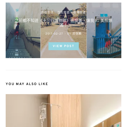
旅遊生活
台北旅遊
台灣旅遊
之前都不知道《十三行博物館》這麼美，讓我 IG 美照爆
滿！
POSTED
2017-02-27
BY
流氓顆
ON
VIEW POST
YOU MAY ALSO LIKE