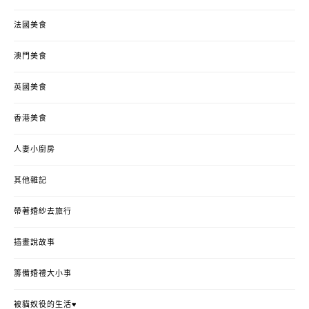
法國美食
澳門美食
英國美食
香港美食
人妻小廚房
其他雜記
帶著婚紗去旅行
插畫說故事
籌備婚禮大小事
被貓奴役的生活♥