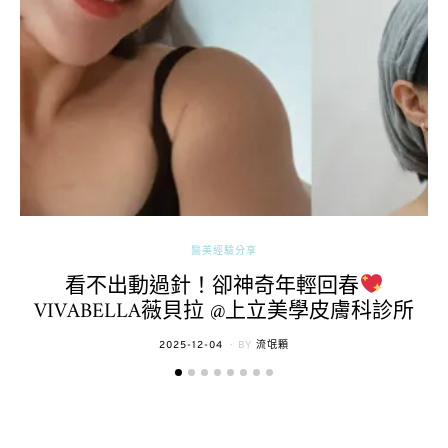
醫美經驗分享
看不出動過針！卻神奇年輕回春
VIVABELLA薇貝拉 @上立美學皮膚科診所
POSTED
2025-12-04
BY
流氓顆
ON