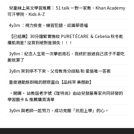
兒童線上英文學習推薦： 51 talk 一對一家教、Khan Academy
可汗學院、Kids A-Z
4y3m ：視力檢查、練習犯錯、認識華德福
【已結團】30分鐘緊實撫紋 PURETÉCARE ＆ Cebelia 秋冬乾
癢肌救星? 沒買到絕對是損失！！！
3y9m：紀念人生第一次攀岩抱石、我終於放過自己孩子不愛吃
飯就算了
3y8m 哭到停不下來、父母教育分歧點 和 愛是唯一答案
重度運動族群喝的膠原蛋白【品純萃 美顏飲】
•開團• 幼教屆老字號《理特尚》由幼兒發展專家共同研發的
學習圖卡＆ 推薦購買清單
3y0m 與老師一起努力，成功克服「抗拒上學」的心。