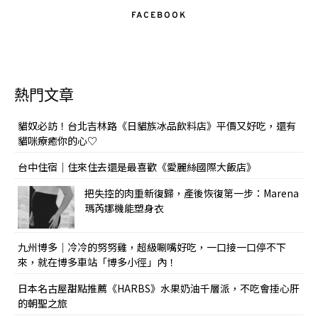
FACEBOOK
熱門文章
貓奴必訪！台北吉林路《日貓族冰品飲料店》平價又好吃，還有
貓咪療癒你的心♡
台中住宿｜住來住去還是最喜歡《愛麗絲國際大飯店》
把失控的肉重新復歸，產後恢復第一步：Marena
瑪芮娜機能塑身衣
九州博多｜冷冷的努努雞，超級唰嘴好吃，一口接一口停不下
來，就在博多車站「博多小徑」內！
日本名古屋甜點推薦《HARBS》水果奶油千層派，不吃會捶心肝
的朝聖之旅