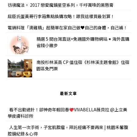
彷彿魔法。 2017 戀愛魔鏡星空系列，千呼萬喚的黑唇膏
屈臣氏蛋黃哥行李箱集點換購攻略！跟我這樣買最划算！
電鍋料理「滴雞精」超簡單在家自己做♥自己的身體，自己補！
精選 5 間台灣直送+免運國外購物網站
海外直購
省錢小撇步
南投杉林溪高 CP 值住宿《杉林溪主題會館》住宿
園區免門票
最新文章
看不出動過針！卻神奇年輕回春
VIVABELLA薇貝拉 @上立美
學皮膚科診所
人生第一次手術，子宮肌腺瘤，拜託經痛不要再來 | 桃園禾馨腹
腔鏡紀錄＆心得