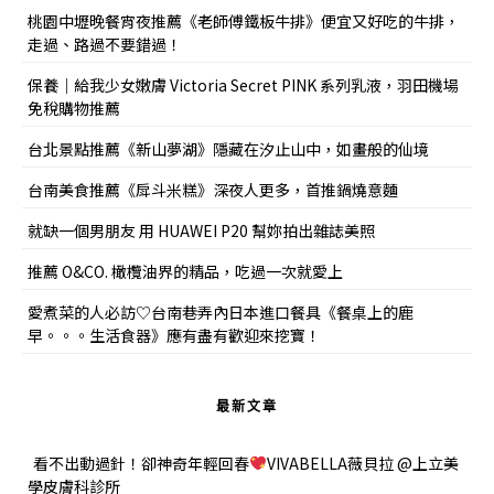
桃園中壢晚餐宵夜推薦《老師傅鐵板牛排》便宜又好吃的牛排，
走過、路過不要錯過！
保養｜給我少女嫩膚 Victoria Secret PINK 系列乳液，羽田機場
免稅購物推薦
台北景點推薦《新山夢湖》隱藏在汐止山中，如畫般的仙境
台南美食推薦《戽斗米糕》深夜人更多，首推鍋燒意麵
就缺一個男朋友 用 HUAWEI P20 幫妳拍出雜誌美照
推薦 O&CO. 橄欖油界的精品，吃過一次就愛上
愛煮菜的人必訪♡台南巷弄內日本進口餐具《餐桌上的鹿
早。。。生活食器》應有盡有歡迎來挖寶！
最新文章
看不出動過針！卻神奇年輕回春
VIVABELLA薇貝拉 @上立美
學皮膚科診所