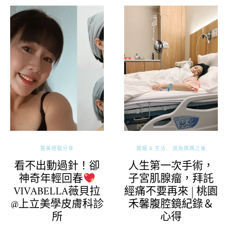
醫美經驗分享
婚姻 & 生活
成為媽媽之後
看不出動過針！卻
人生第一次手術，
子宮肌腺瘤，拜託
神奇年輕回春
經痛不要再來 | 桃園
VIVABELLA薇貝拉
禾馨腹腔鏡紀錄＆
@上立美學皮膚科診
心得
所