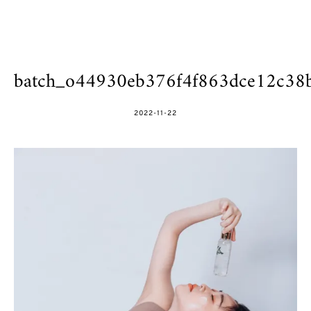
batch_o44930eb376f4f863dce12c3
POSTED
2022-11-22
ON