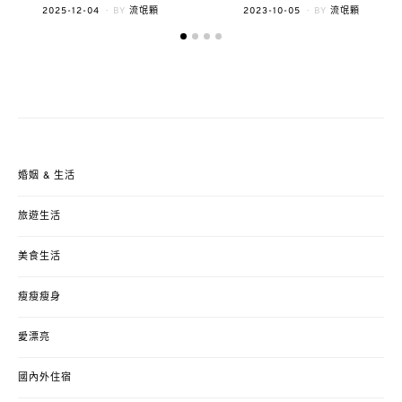
POSTED
POSTED
2023-10-05
BY
流氓顆
2025-12-04
BY
流氓顆
ON
ON
婚姻 & 生活
旅遊生活
美食生活
瘦瘦瘦身
愛漂亮
國內外住宿