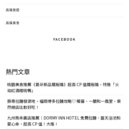
高雄旅遊
高雄美食
FACEBOOK
熱門文章
桃園美食推薦《夏朵新品鐵板燒》超高 CP 值鐵板燒，特推「火
焰紅酒櫻桃鴨」
豚骨拉麵發源地，福岡博多拉麵攻略♡ 暖暮、一蘭和一風堂，果
然總店比較好吃！
九州熊本飯店推薦｜DORMY INN HOTEL 免費拉麵、露天浴池和
愛心傘，超高 CP 值！大推！