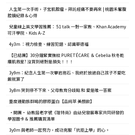
人生第一次手術，子宮肌腺瘤，拜託經痛不要再來 | 桃園禾馨腹
腔鏡紀錄＆心得
兒童線上英文學習推薦： 51 talk 一對一家教、Khan Academy
可汗學院、Kids A-Z
4y3m ：視力檢查、練習犯錯、認識華德福
【已結團】30分鐘緊實撫紋 PURETÉCARE ＆ Cebelia 秋冬乾
癢肌救星? 沒買到絕對是損失！！！
3y9m：紀念人生第一次攀岩抱石、我終於放過自己孩子不愛吃
飯就算了
3y8m 哭到停不下來、父母教育分歧點 和 愛是唯一答案
重度運動族群喝的膠原蛋白【品純萃 美顏飲】
•開團• 幼教屆老字號《理特尚》由幼兒發展專家共同研發的
學習圖卡＆ 推薦購買清單
3y0m 與老師一起努力，成功克服「抗拒上學」的心。