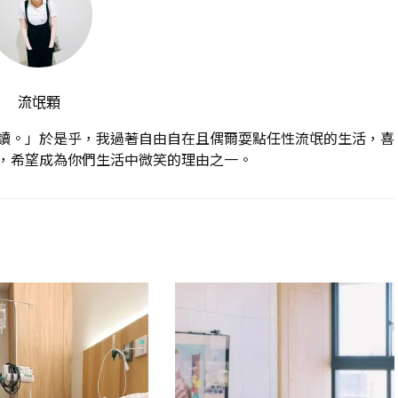
流氓顆
讀。」於是乎，我過著自由自在且偶爾耍點任性流氓的生活，喜
，希望成為你們生活中微笑的理由之一。