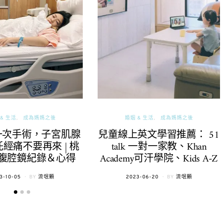
& 生活
成為媽媽之後
婚姻 & 生活
成為媽媽之後
一次手術，子宮肌腺
兒童線上英文學習推薦： 51
經痛不要再來 | 桃
talk 一對一家教、Khan
腹腔鏡紀錄＆心得
Academy可汗學院、Kids A-Z
TED
POSTED
3-10-05
BY
流氓顆
2023-06-20
BY
流氓顆
ON