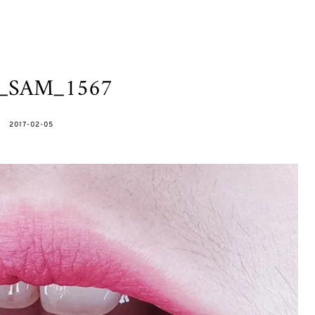
h_SAM_1567
POSTED
2017-02-05
ON