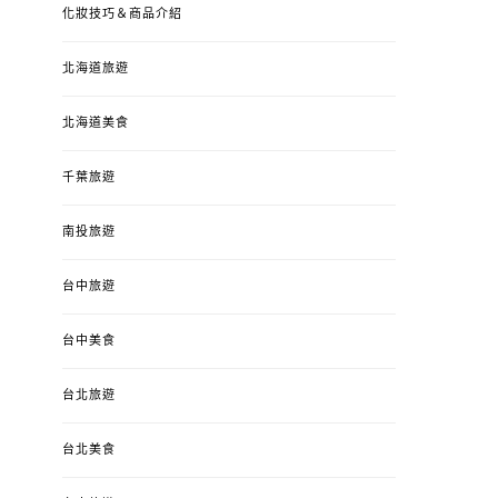
化妝技巧＆商品介紹
北海道旅遊
北海道美食
千葉旅遊
南投旅遊
婚姻 & 生活
成為媽媽之後
婚姻 & 生活
成
台中旅遊
4y3m ：視力檢查、練習犯
【已結團】30
錯、認識華德福
PURETÉCARE ＆ 
台中美食
冬乾癢肌救星?
POSTED
2023-04-12
BY
流氓顆
是損失！
ON
台北旅遊
POSTED
2022-12-05
B
ON
台北美食