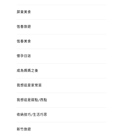
屏東美食
恆春旅遊
恆春美食
懷孕日誌
成為媽媽之後
我想這是家常菜
我想這是甜點/西點
收納技巧/生活巧思
新竹旅遊