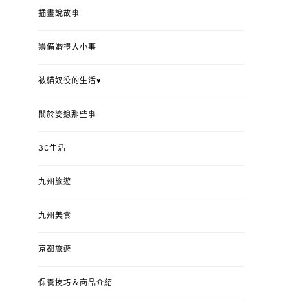
插畫說故事
籌備婚禮大小事
被貓奴役的生活♥
關於婆媳那些事
3C生活
九州旅遊
九州美食
京都旅遊
保養技巧＆商品介紹