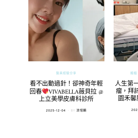
醫美經驗分享
婚姻 
看不出動過針！卻神奇年輕
人生第
瘤，拜託
回春
VIVABELLA薇貝拉 @
園禾馨
上立美學皮膚科診所
POS
202
POSTED
2025-12-04
BY
流氓顆
ON
ON