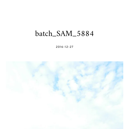
batch_SAM_5884
POSTED
2016-12-27
ON