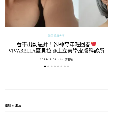
醫美經驗分享
看不出動過針！卻神奇年輕回春
VIVABELLA薇貝拉 @上立美學皮膚科診所
POSTED
2025-12-04
BY
流氓顆
ON
婚姻 & 生活