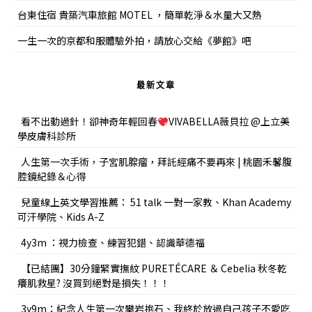
台東住宿 貴築汽車旅館 MOTEL ，簡單乾淨＆水量大又熱
一生一次的京都和服體驗外拍，請放心交給《夢館》吧
最新文章
看不出動過針！卻神奇年輕回春
VIVABELLA薇貝拉 @上立美
學皮膚科診所
人生第一次手術，子宮肌腺瘤，拜託經痛不要再來 | 桃園禾馨腹
腔鏡紀錄＆心得
兒童線上英文學習推薦： 51 talk 一對一家教、Khan Academy
可汗學院、Kids A-Z
4y3m ：視力檢查、練習犯錯、認識華德福
【已結團】30分鐘緊實撫紋 PURETÉCARE ＆ Cebelia 秋冬乾
癢肌救星? 沒買到絕對是損失！！！
3y9m：紀念人生第一次攀岩抱石、我終於放過自己孩子不愛吃