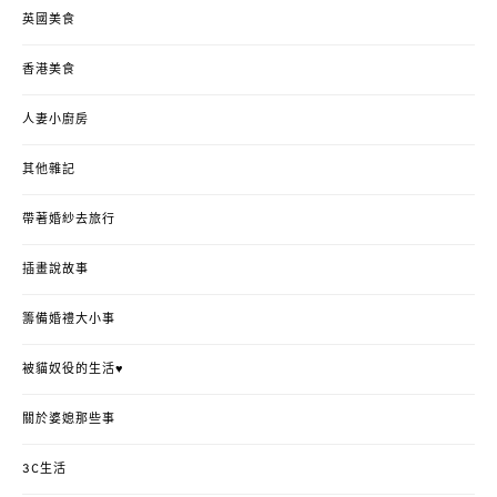
英國美食
香港美食
人妻小廚房
其他雜記
帶著婚紗去旅行
插畫說故事
籌備婚禮大小事
被貓奴役的生活♥
關於婆媳那些事
3C生活