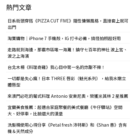
熱門文章
日系街頭穿搭《PIZZA CUT FIVE》隨性慵懶風格，直接套上就可
出門
淘寶購物｜iPhone 7 手機殼，IG 打卡必備，搞怪拍照超好用
走路就到海邊，那霸市區唯一海灘！鎮守七百年的神社 波上宮、
波之上海濱
台北木柵《料理奇雞》我心目中第一名的炸甜不辣！
一切都是失心瘋！日本 THREE 唇彩（魅光系列），給我水嫩立
體唇型
來澳門必吃的葡式料理 Antonio 安東尼奧，榮獲米其林 2 星推薦
宜蘭美食推薦：超適合家庭聚餐的美式餐廳《牛仔驛站》空間
大、好停車，比臉還大的漢堡
洗髮精使用心得分享《Petal fresh 沛特斯》和《Shan 善》含有
機＆天然成分