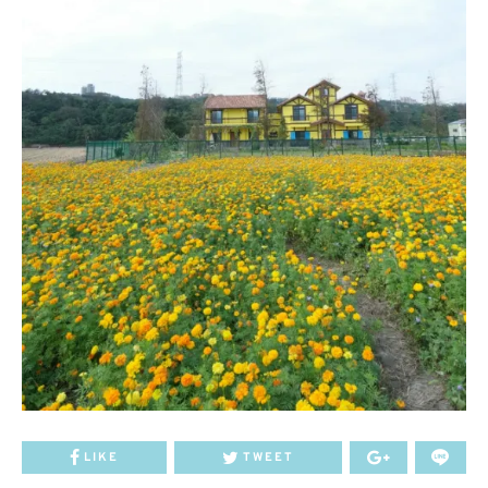
LIKE
TWEET