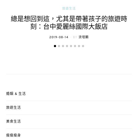
旅遊生活
總是想回到這，尤其是帶著孩子的旅遊時
刻：台中愛麗絲國際大飯店
POSTED
2019-08-14
BY
流氓顆
ON
婚姻 & 生活
旅遊生活
美食生活
瘦瘦瘦身