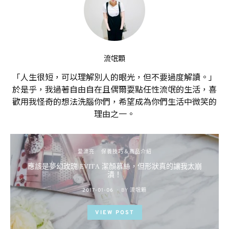
流氓顆
「人生很短，可以理解別人的眼光，但不要過度解讀。」
於是乎，我過著自由自在且偶爾耍點任性流氓的生活，喜
歡用我怪奇的想法洗腦你們，希望成為你們生活中微笑的
理由之一。
愛漂亮
保養技巧＆商品介紹
應該是夢幻玫瑰 EVITA 潔顏慕絲，但形狀真的讓我太崩
潰！
POSTED
2017-01-06
BY
流氓顆
ON
VIEW POST