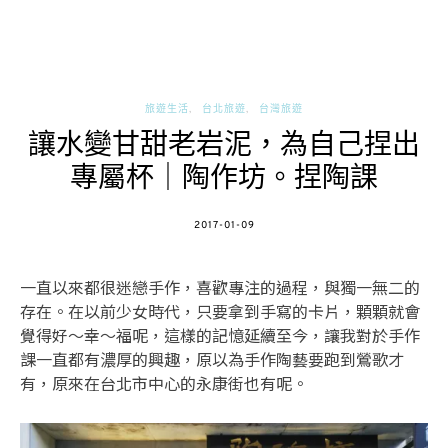
旅遊生活
台北旅遊
台灣旅遊
讓水變甘甜老岩泥，為自己捏出
專屬杯｜陶作坊。捏陶課
POSTED
2017-01-09
ON
一直以來都很迷戀手作，喜歡專注的過程，與獨一無二的
存在。在以前少女時代，只要拿到手寫的卡片，顆顆就會
覺得好～幸～福呢，這樣的記憶延續至今，讓我對於手作
課一直都有濃厚的興趣，原以為手作陶藝要跑到鶯歌才
有，原來在台北市中心的永康街也有呢。