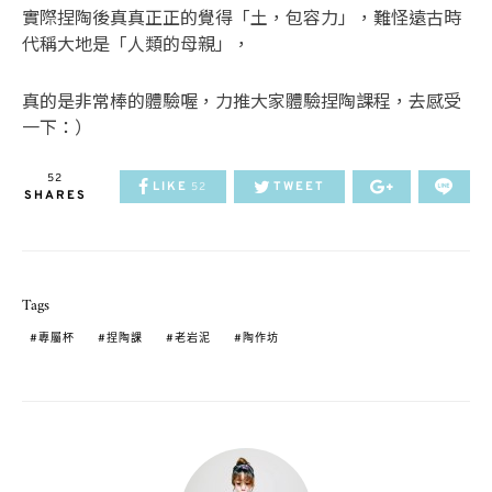
實際捏陶後真真正正的覺得「土，包容力」，難怪遠古時
代稱大地是「人類的母親」，
真的是非常棒的體驗喔，力推大家體驗捏陶課程，去感受
一下：）
52
LIKE
TWEET
52
SHARES
Tags
專屬杯
捏陶課
老岩泥
陶作坊