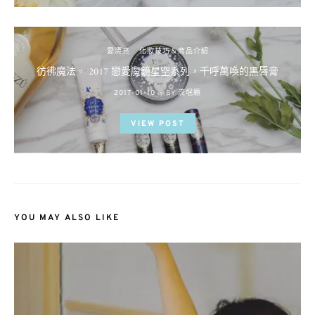
愛漂亮
化妝技巧＆商品介紹
彷彿魔法。 2017 戀愛魔鏡星空系列，千呼萬喚的黑唇膏
POSTED
2017-01-10
BY
流氓顆
ON
VIEW POST
YOU MAY ALSO LIKE