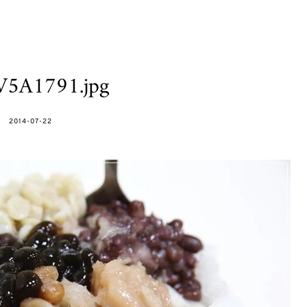
V5A1791.jpg
POSTED
2014-07-22
ON