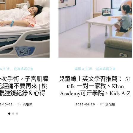
& 生活
成為媽媽之後
婚姻 & 生活
成為媽媽之後
一次手術，子宮肌腺
兒童線上英文學習推薦： 51
經痛不要再來 | 桃
talk 一對一家教、Khan
腹腔鏡紀錄＆心得
Academy可汗學院、Kids A-Z
TED
POSTED
3-10-05
BY
流氓顆
2023-06-20
BY
流氓顆
ON