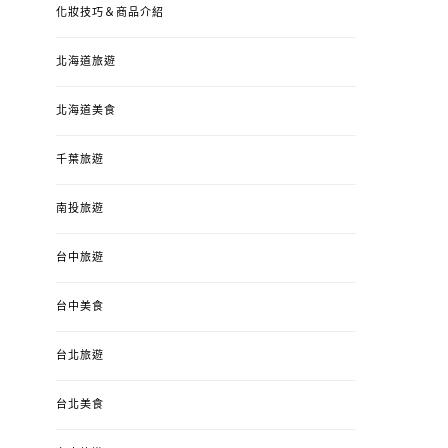
化妝技巧＆商品介紹
北海道旅遊
北海道美食
千葉旅遊
南投旅遊
婚姻 & 生活
成為媽媽之後
婚姻 & 生活
成
台中旅遊
4y3m ：視力檢查、練習犯
【已結團】30
錯、認識華德福
PURETÉCARE ＆ 
冬乾癢肌救星?
台中美食
POSTED
2023-04-12
BY
流氓顆
是損失！
ON
台北旅遊
POSTED
2022-12-05
B
ON
台北美食