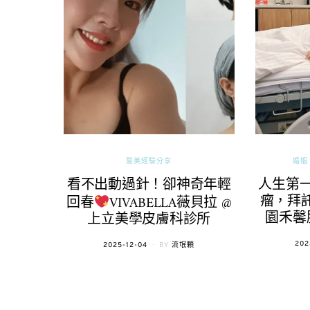
醫美經驗分享
婚姻 
看不出動過針！卻神奇年輕
人生第
瘤，拜託
回春
VIVABELLA薇貝拉 @
園禾馨
上立美學皮膚科診所
POS
202
POSTED
2025-12-04
BY
流氓顆
ON
ON