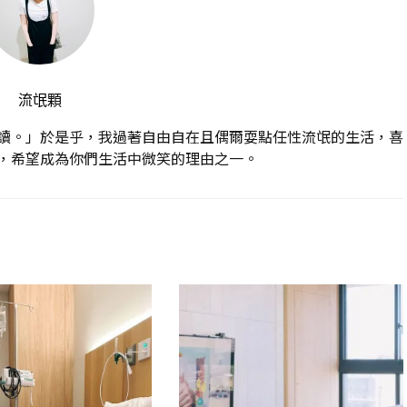
流氓顆
讀。」於是乎，我過著自由自在且偶爾耍點任性流氓的生活，喜
，希望成為你們生活中微笑的理由之一。