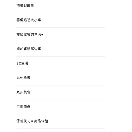
插畫說故事
籌備婚禮大小事
被貓奴役的生活♥
關於婆媳那些事
3C生活
九州旅遊
九州美食
京都旅遊
保養技巧＆商品介紹