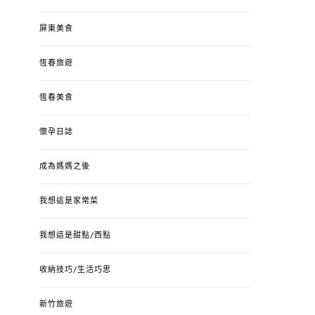
屏東美食
恆春旅遊
恆春美食
懷孕日誌
成為媽媽之後
我想這是家常菜
我想這是甜點/西點
收納技巧/生活巧思
新竹旅遊