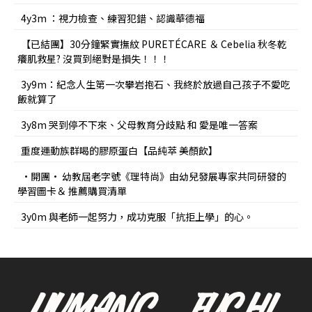
4y3m ：視力檢查、練習犯錯、認識華德福
【已結團】30分鐘緊實撫紋 PURETÉCARE ＆ Cebelia 秋冬乾
癢肌救星? 沒買到絕對是損失！！！
3y9m：紀念人生第一次攀岩抱石、我終於放過自己孩子不愛吃
飯就算了
3y8m 哭到停不下來、父母教育分歧點 和 愛是唯一答案
重度運動族群喝的膠原蛋白【品純萃 美顏飲】
•開團• 幼教屆老字號《理特尚》由幼兒發展專家共同研發的
學習圖卡＆ 推薦購買清單
3y0m 與老師一起努力，成功克服「抗拒上學」的心。