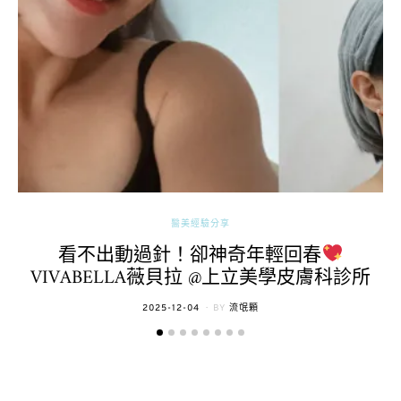
醫美經驗分享
看不出動過針！卻神奇年輕回春
VIVABELLA薇貝拉 @上立美學皮膚科診所
POSTED
2025-12-04
BY
流氓顆
ON