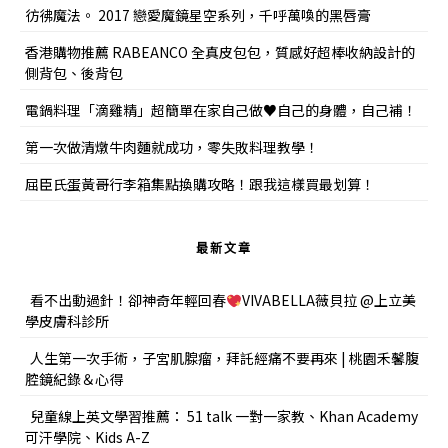
彷彿魔法。 2017 戀愛魔鏡星空系列，千呼萬喚的黑唇膏
香港購物推薦 RABEANCO 全真皮包包，質感好超棒收納設計的
側背包、後背包
電鍋料理「滴雞精」超簡單在家自己做♥自己的身體，自己補！
第一次做清燉牛肉麵就成功，零失敗料理教學！
屈臣氏蛋黃哥行李箱集點換購攻略！跟我這樣買最划算！
最新文章
看不出動過針！卻神奇年輕回春
VIVABELLA薇貝拉 @上立美
學皮膚科診所
人生第一次手術，子宮肌腺瘤，拜託經痛不要再來 | 桃園禾馨腹
腔鏡紀錄＆心得
兒童線上英文學習推薦： 51 talk 一對一家教、Khan Academy
可汗學院、Kids A-Z