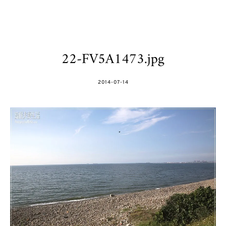
22-FV5A1473.jpg
POSTED
2014-07-14
ON