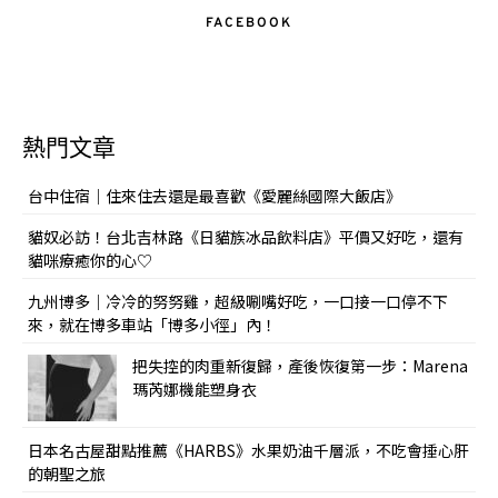
FACEBOOK
熱門文章
台中住宿｜住來住去還是最喜歡《愛麗絲國際大飯店》
貓奴必訪！台北吉林路《日貓族冰品飲料店》平價又好吃，還有
貓咪療癒你的心♡
九州博多｜冷冷的努努雞，超級唰嘴好吃，一口接一口停不下
來，就在博多車站「博多小徑」內！
把失控的肉重新復歸，產後恢復第一步：Marena
瑪芮娜機能塑身衣
日本名古屋甜點推薦《HARBS》水果奶油千層派，不吃會捶心肝
的朝聖之旅