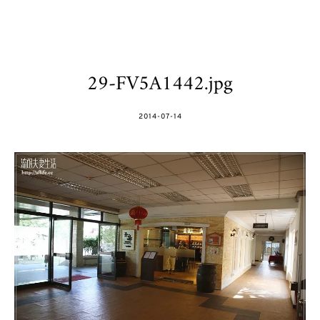
29-FV5A1442.jpg
POSTED
2014-07-14
ON