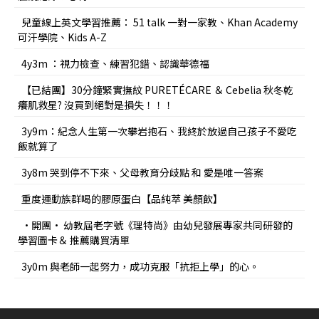
兒童線上英文學習推薦： 51 talk 一對一家教、Khan Academy
可汗學院、Kids A-Z
4y3m ：視力檢查、練習犯錯、認識華德福
【已結團】30分鐘緊實撫紋 PURETÉCARE ＆ Cebelia 秋冬乾
癢肌救星? 沒買到絕對是損失！！！
3y9m：紀念人生第一次攀岩抱石、我終於放過自己孩子不愛吃
飯就算了
3y8m 哭到停不下來、父母教育分歧點 和 愛是唯一答案
重度運動族群喝的膠原蛋白【品純萃 美顏飲】
•開團• 幼教屆老字號《理特尚》由幼兒發展專家共同研發的
學習圖卡＆ 推薦購買清單
3y0m 與老師一起努力，成功克服「抗拒上學」的心。