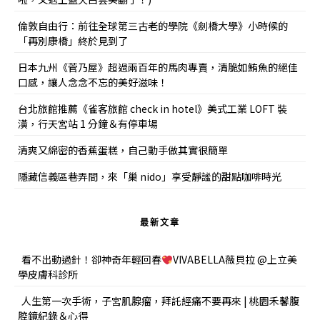
倫敦自由行：前往全球第三古老的學院《劍橋大學》小時候的
「再別康橋」終於見到了
日本九州《菅乃屋》超過兩百年的馬肉專賣，清脆如鮪魚的絕佳
口感，讓人念念不忘的美好滋味！
台北旅館推薦《雀客旅館 check in hotel》美式工業 LOFT 裝
潢，行天宮站 1 分鐘＆有停車場
清爽又綿密的香蕉蛋糕，自己動手做其實很簡單
隱藏信義區巷弄間，來「巢 nido」享受靜謐的甜點咖啡時光
最新文章
看不出動過針！卻神奇年輕回春
VIVABELLA薇貝拉 @上立美
學皮膚科診所
人生第一次手術，子宮肌腺瘤，拜託經痛不要再來 | 桃園禾馨腹
腔鏡紀錄＆心得