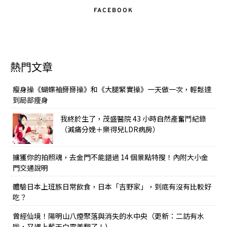
FACEBOOK
熱門文章
瘦身操《蝴蝶袖掰掰操》和《大腿緊實操》一天做一次，輕鬆達
到局部痩身
我終於生了，茂盛醫院 43 小時自然產奮鬥紀錄
（減痛分娩＋樂得兒LDR病房）
擄獲你的拍照魂，去金門不能錯過 14 個景點特搜！內附大小金
門交通說明
體驗日本上班族日常飲食，日本「吉野家」，到底有沒有比較好
吃？
曾經仙境！陽明山八煙聚落與消失的水中央（更新：二訪有水
啦，又遇上藍天白雲美翻了！)