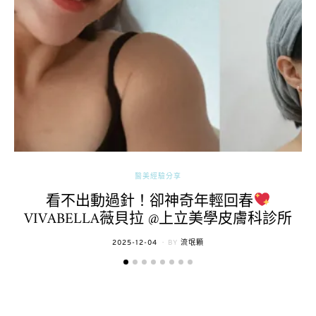
醫美經驗分享
看不出動過針！卻神奇年輕回春
VIVABELLA薇貝拉 @上立美學皮膚科診所
POSTED
2025-12-04
BY
流氓顆
ON