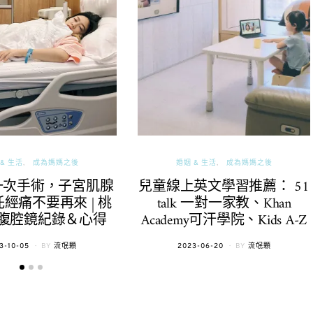
& 生活
成為媽媽之後
婚姻 & 生活
成為媽媽之後
一次手術，子宮肌腺
兒童線上英文學習推薦： 51
經痛不要再來 | 桃
talk 一對一家教、Khan
腹腔鏡紀錄＆心得
Academy可汗學院、Kids A-Z
TED
POSTED
3-10-05
BY
流氓顆
2023-06-20
BY
流氓顆
ON