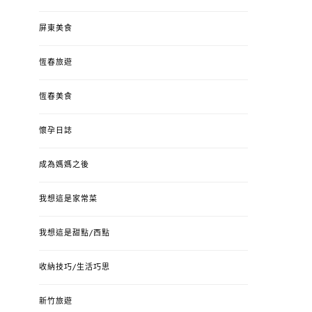
屏東美食
恆春旅遊
恆春美食
懷孕日誌
成為媽媽之後
我想這是家常菜
我想這是甜點/西點
收納技巧/生活巧思
新竹旅遊