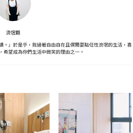
流氓顆
讀。」於是乎，我過著自由自在且偶爾耍點任性流氓的生活，喜
，希望成為你們生活中微笑的理由之一。