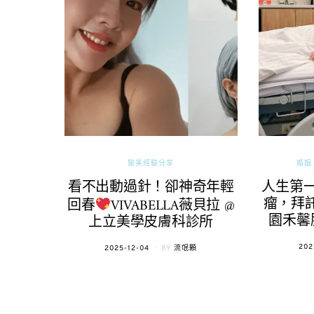
醫美經驗分享
婚姻 
看不出動過針！卻神奇年輕
人生第
瘤，拜託
回春
VIVABELLA薇貝拉 @
園禾馨
上立美學皮膚科診所
POS
202
POSTED
2025-12-04
BY
流氓顆
ON
ON