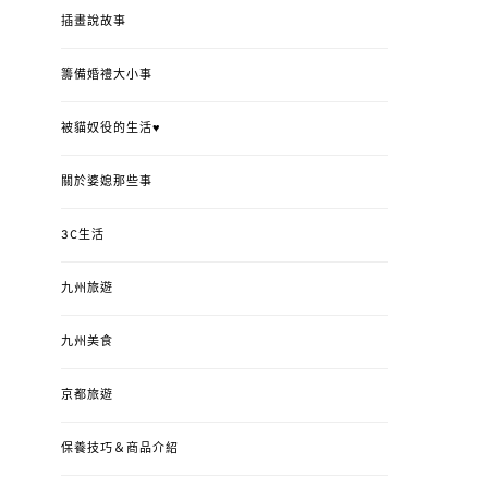
插畫說故事
籌備婚禮大小事
被貓奴役的生活♥
關於婆媳那些事
3C生活
九州旅遊
九州美食
京都旅遊
保養技巧＆商品介紹