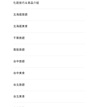
化妝技巧＆商品介紹
北海道旅遊
北海道美食
千葉旅遊
南投旅遊
婚姻 & 生活
成為媽媽之後
婚姻 & 生活
成
台中旅遊
4y3m ：視力檢查、練習犯
【已結團】30
錯、認識華德福
PURETÉCARE ＆ 
冬乾癢肌救星?
台中美食
POSTED
2023-04-12
BY
流氓顆
是損失！
ON
台北旅遊
POSTED
2022-12-05
B
ON
台北美食