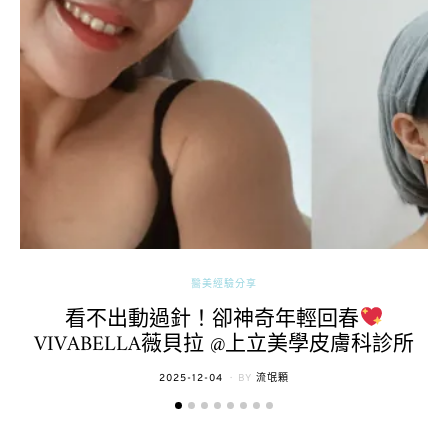
醫美經驗分享
看不出動過針！卻神奇年輕回春
VIVABELLA薇貝拉 @上立美學皮膚科診所
POSTED
2025-12-04
BY
流氓顆
ON