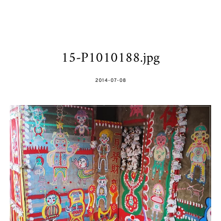
15-P1010188.jpg
POSTED
2014-07-08
ON