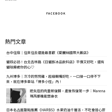
FACEBOOK
熱門文章
台中住宿｜住來住去還是最喜歡《愛麗絲國際大飯店》
貓奴必訪！台北吉林路《日貓族冰品飲料店》平價又好吃，還有
貓咪療癒你的心♡
九州博多｜冷冷的努努雞，超級唰嘴好吃，一口接一口停不下
來，就在博多車站「博多小徑」內！
把失控的肉重新復歸，產後恢復第一步：Marena
瑪芮娜機能塑身衣
日本名古屋甜點推薦《HARBS》水果奶油千層派，不吃會捶心肝