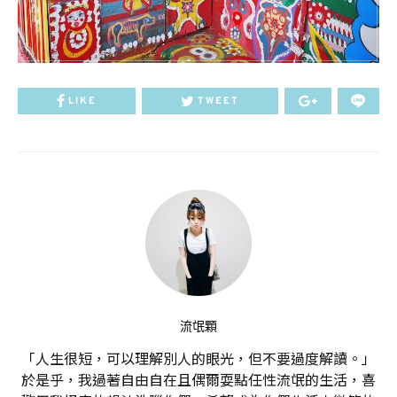
LIKE
TWEET
流氓顆
「人生很短，可以理解別人的眼光，但不要過度解讀。」
於是乎，我過著自由自在且偶爾耍點任性流氓的生活，喜