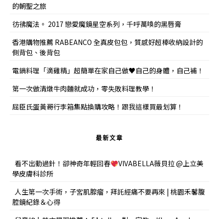
的朝聖之旅
彷彿魔法。 2017 戀愛魔鏡星空系列，千呼萬喚的黑唇膏
香港購物推薦 RABEANCO 全真皮包包，質感好超棒收納設計的
側背包、後背包
電鍋料理「滴雞精」超簡單在家自己做♥自己的身體，自己補！
第一次做清燉牛肉麵就成功，零失敗料理教學！
屈臣氏蛋黃哥行李箱集點換購攻略！跟我這樣買最划算！
最新文章
看不出動過針！卻神奇年輕回春
VIVABELLA薇貝拉 @上立美
學皮膚科診所
人生第一次手術，子宮肌腺瘤，拜託經痛不要再來 | 桃園禾馨腹
腔鏡紀錄＆心得