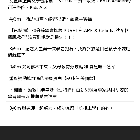
兒童線上英文學習推薦： 51 talk 一對一家教、Khan Academy
可汗學院、Kids A-Z
4y3m ：視力檢查、練習犯錯、認識華德福
【已結團】30分鐘緊實撫紋 PURETÉCARE ＆ Cebelia 秋冬乾
癢肌救星? 沒買到絕對是損失！！！
3y9m：紀念人生第一次攀岩抱石、我終於放過自己孩子不愛吃
飯就算了
3y8m 哭到停不下來、父母教育分歧點 和 愛是唯一答案
重度運動族群喝的膠原蛋白【品純萃 美顏飲】
•開團• 幼教屆老字號《理特尚》由幼兒發展專家共同研發的
學習圖卡＆ 推薦購買清單
3y0m 與老師一起努力，成功克服「抗拒上學」的心。