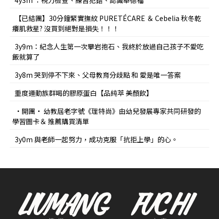
4y3m ：視力檢查、練習犯錯、認識華德福
【已結團】30分鐘緊實撫紋 PURETÉCARE ＆ Cebelia 秋冬乾
癢肌救星? 沒買到絕對是損失！！！
3y9m：紀念人生第一次攀岩抱石、我終於放過自己孩子不愛吃
飯就算了
3y8m 哭到停不下來、父母教育分歧點 和 愛是唯一答案
重度運動族群喝的膠原蛋白【品純萃 美顏飲】
•開團• 幼教屆老字號《理特尚》由幼兒發展專家共同研發的
學習圖卡＆ 推薦購買清單
3y0m 與老師一起努力，成功克服「抗拒上學」的心。