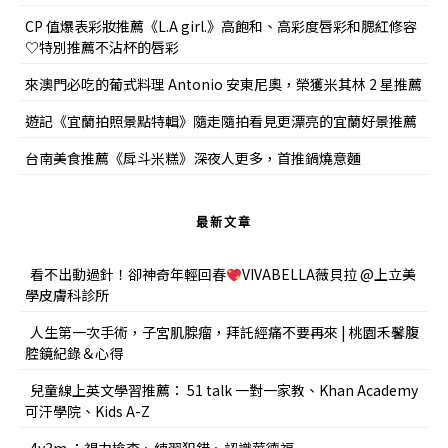
CP 值爆表彩妝推薦《L.A girl.》高飽和、高彩度唇彩和腮紅修容
♡特別推薦不沾杯的唇彩
來澳門必吃的葡式料理 Antonio 安東尼奧，榮獲米其林 2 星推薦
遊記《宜蘭拍照景點特輯》隨走隨拍看見更漂亮的宜蘭好景推薦
台南美食推薦《戽斗米糕》深夜人更多，首推鍋燒意麵
最新文章
看不出動過針！卻神奇年輕回春
VIVABELLA薇貝拉 @上立美
學皮膚科診所
人生第一次手術，子宮肌腺瘤，拜託經痛不要再來 | 桃園禾馨腹
腔鏡紀錄＆心得
兒童線上英文學習推薦： 51 talk 一對一家教、Khan Academy
可汗學院、Kids A-Z