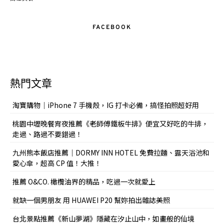
FACEBOOK
熱門文章
淘寶購物｜iPhone 7 手機殼，IG 打卡必備，搞怪拍照超好用
桃園中壢晚餐宵夜推薦《老師傅鐵板牛排》便宜又好吃的牛排，
走過、路過不要錯過！
九州熊本飯店推薦｜DORMY INN HOTEL 免費拉麵、露天浴池和
愛心傘，超高 CP 值！大推！
推薦 O&CO. 橄欖油界的精品，吃過一次就愛上
就缺一個男朋友 用 HUAWEI P20 幫妳拍出雜誌美照
台北景點推薦《新山夢湖》隱藏在汐止山中，如畫般的仙境