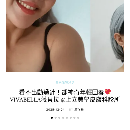
醫美經驗分享
看不出動過針！卻神奇年輕回春
VIVABELLA薇貝拉 @上立美學皮膚科診所
POSTED
2025-12-04
BY
流氓顆
ON