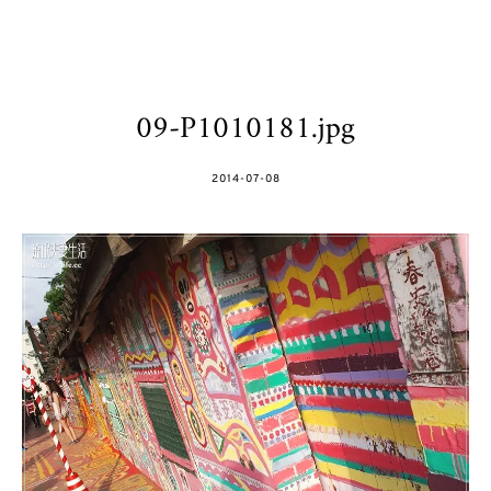
09-P1010181.jpg
POSTED
2014-07-08
ON