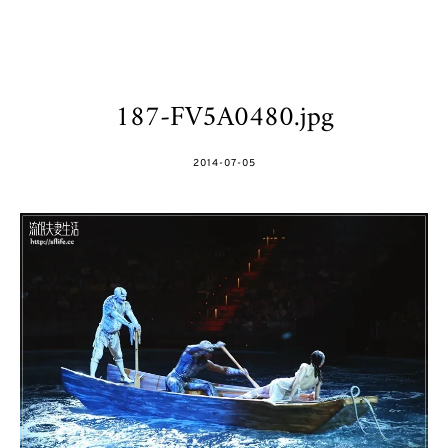
187-FV5A0480.jpg
POSTED
2014-07-05
ON