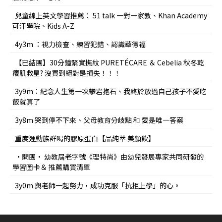
兒童線上英文學習推薦： 51 talk 一對一家教、Khan Academy
可汗學院、Kids A-Z
4y3m ：視力檢查、練習犯錯、認識華德福
【已結團】30分鐘緊實撫紋 PURETÉCARE ＆ Cebelia 秋冬乾
癢肌救星? 沒買到絕對是損失！！！
3y9m：紀念人生第一次攀岩抱石、我終於放過自己孩子不愛吃
飯就算了
3y8m 哭到停不下來、父母教育分歧點 和 愛是唯一答案
重度運動族群喝的膠原蛋白【品純萃 美顏飲】
•開團• 幼教屆老字號《理特尚》由幼兒發展專家共同研發的
學習圖卡＆ 推薦購買清單
3y0m 與老師一起努力，成功克服「抗拒上學」的心。