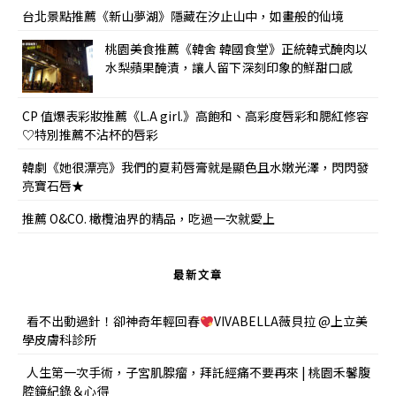
台北景點推薦《新山夢湖》隱藏在汐止山中，如畫般的仙境
桃園美食推薦《韓舍 韓國食堂》正統韓式醃肉以
水梨蘋果醃漬，讓人留下深刻印象的鮮甜口感
CP 值爆表彩妝推薦《L.A girl.》高飽和、高彩度唇彩和腮紅修容
♡特別推薦不沾杯的唇彩
韓劇《她很漂亮》我們的夏莉唇膏就是顯色且水嫩光澤，閃閃發
亮寶石唇★
推薦 O&CO. 橄欖油界的精品，吃過一次就愛上
最新文章
看不出動過針！卻神奇年輕回春
VIVABELLA薇貝拉 @上立美
學皮膚科診所
人生第一次手術，子宮肌腺瘤，拜託經痛不要再來 | 桃園禾馨腹
腔鏡紀錄＆心得