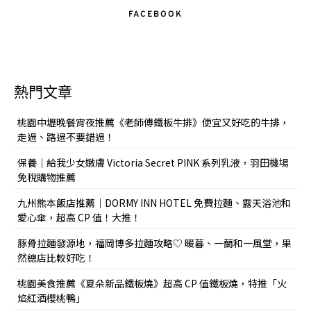
FACEBOOK
熱門文章
桃園中壢晚餐宵夜推薦《老師傅鐵板牛排》便宜又好吃的牛排，
走過、路過不要錯過！
保養｜給我少女嫩膚 Victoria Secret PINK 系列乳液，羽田機場
免稅購物推薦
九州熊本飯店推薦｜DORMY INN HOTEL 免費拉麵、露天浴池和
愛心傘，超高 CP 值！大推！
豚骨拉麵發源地，福岡博多拉麵攻略♡ 暖暮、一蘭和一風堂，果
然總店比較好吃！
桃園美食推薦《夏朵新品鐵板燒》超高 CP 值鐵板燒，特推「火
焰紅酒櫻桃鴨」