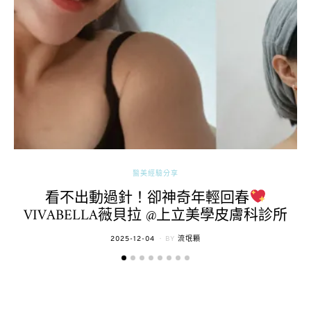
醫美經驗分享
看不出動過針！卻神奇年輕回春
VIVABELLA薇貝拉 @上立美學皮膚科診所
POSTED
2025-12-04
BY
流氓顆
ON