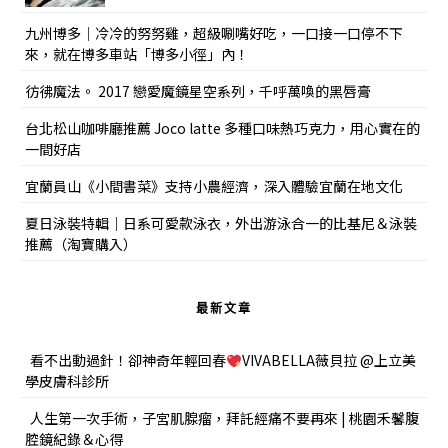
九州博多｜冷冷的努努雞，超級唰嘴好吃，一口接一口停不下
來，就在博多車站「博多小徑」內！
彷彿魔法。 2017 戀愛魔鏡星空系列，千呼萬喚的黑唇膏
台北松山咖啡廳推薦 Joco latte 多種口味熱巧克力，用心實在的
一間好店
宜蘭員山《小間書菜》支持小農經濟，深入體驗宜蘭在地文化
夏日泳裝特輯｜日系可愛款泳衣，外出游泳合一的比基尼＆泳裝
推薦（淘寶購入）
最新文章
看不出動過針！卻神奇年輕回春
VIVABELLA薇貝拉 @上立美
學皮膚科診所
人生第一次手術，子宮肌腺瘤，拜託經痛不要再來 | 桃園禾馨腹
腔鏡紀錄＆心得