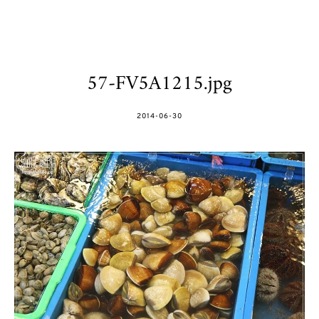
57-FV5A1215.jpg
POSTED
2014-06-30
ON