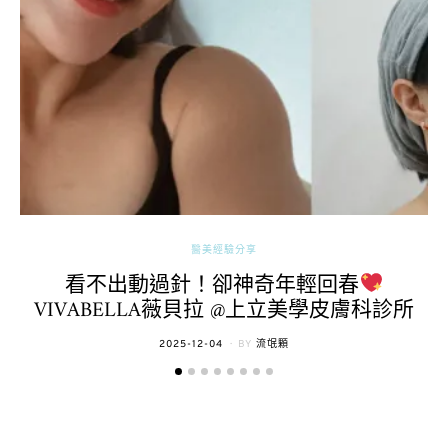
醫美經驗分享
看不出動過針！卻神奇年輕回春
VIVABELLA薇貝拉 @上立美學皮膚科診所
POSTED
2025-12-04
BY
流氓顆
ON