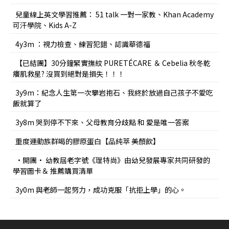
兒童線上英文學習推薦： 51 talk 一對一家教、Khan Academy
可汗學院、Kids A-Z
4y3m ：視力檢查、練習犯錯、認識華德福
【已結團】30分鐘緊實撫紋 PURETÉCARE ＆ Cebelia 秋冬乾
癢肌救星? 沒買到絕對是損失！！！
3y9m：紀念人生第一次攀岩抱石、我終於放過自己孩子不愛吃
飯就算了
3y8m 哭到停不下來、父母教育分歧點 和 愛是唯一答案
重度運動族群喝的膠原蛋白【品純萃 美顏飲】
•開團• 幼教屆老字號《理特尚》由幼兒發展專家共同研發的
學習圖卡＆ 推薦購買清單
3y0m 與老師一起努力，成功克服「抗拒上學」的心。