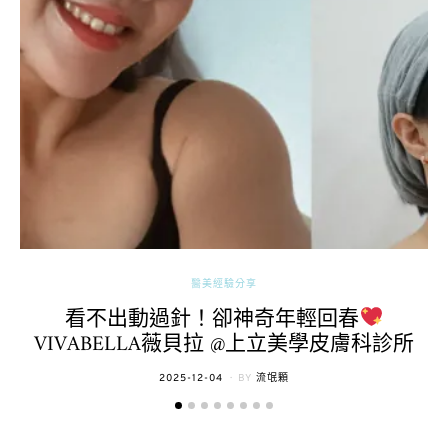
醫美經驗分享
看不出動過針！卻神奇年輕回春
VIVABELLA薇貝拉 @上立美學皮膚科診所
POSTED
2025-12-04
BY
流氓顆
ON