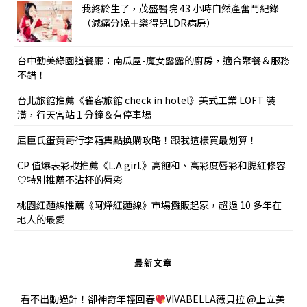
我終於生了，茂盛醫院 43 小時自然產奮鬥紀錄
（減痛分娩＋樂得兒LDR病房）
台中勤美綠園道餐廳：南瓜屋-魔女露露的廚房，適合聚餐＆服務
不錯！
台北旅館推薦《雀客旅館 check in hotel》美式工業 LOFT 裝
潢，行天宮站 1 分鐘＆有停車場
屈臣氏蛋黃哥行李箱集點換購攻略！跟我這樣買最划算！
CP 值爆表彩妝推薦《L.A girl.》高飽和、高彩度唇彩和腮紅修容
♡特別推薦不沾杯的唇彩
桃園紅麵線推薦《阿燁紅麵線》市場攤販起家，超過 10 多年在
地人的最愛
最新文章
看不出動過針！卻神奇年輕回春
VIVABELLA薇貝拉 @上立美