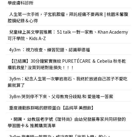
學皮膚科診所
人生第一次手術，子宮肌腺瘤，拜託經痛不要再來 | 桃園禾馨腹
腔鏡紀錄＆心得
兒童線上英文學習推薦： 51 talk 一對一家教、Khan Academy
可汗學院、Kids A-Z
4y3m ：視力檢查、練習犯錯、認識華德福
【已結團】30分鐘緊實撫紋 PURETÉCARE ＆ Cebelia 秋冬乾
癢肌救星? 沒買到絕對是損失！！！
3y9m：紀念人生第一次攀岩抱石、我終於放過自己孩子不愛吃
飯就算了
3y8m 哭到停不下來、父母教育分歧點 和 愛是唯一答案
重度運動族群喝的膠原蛋白【品純萃 美顏飲】
•開團• 幼教屆老字號《理特尚》由幼兒發展專家共同研發的
學習圖卡＆ 推薦購買清單
3y0m 與老師一起努力，成功克服「抗拒上學」的心。