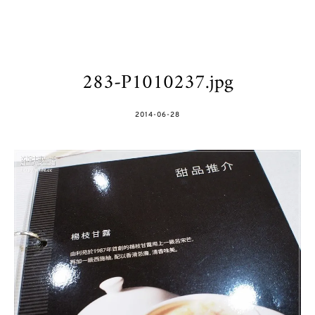
283-P1010237.jpg
POSTED
2014-06-28
ON