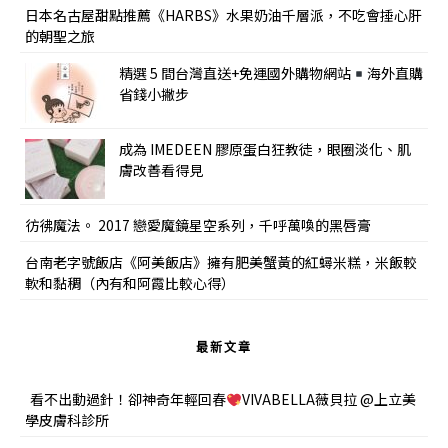
日本名古屋甜點推薦《HARBS》水果奶油千層派，不吃會捶心肝
的朝聖之旅
精選 5 間台灣直送+免運國外購物網站
海外直購
省錢小撇步
成為 IMEDEEN 膠原蛋白狂教徒，眼圈淡化、肌
膚改善看得見
彷彿魔法。 2017 戀愛魔鏡星空系列，千呼萬喚的黑唇膏
台南老字號飯店《阿美飯店》擁有肥美蟹黃的紅蟳米糕，米飯較
軟和黏稠（內有和阿霞比較心得）
最新文章
看不出動過針！卻神奇年輕回春
VIVABELLA薇貝拉 @上立美
學皮膚科診所