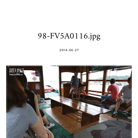
98-FV5A0116.jpg
POSTED
2014-06-27
ON