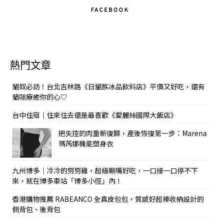
FACEBOOK
熱門文章
貓奴必訪！台北吉林路《日貓族冰品飲料店》平價又好吃，還有
貓咪療癒你的心♡
台中住宿｜住來住去還是最喜歡《愛麗絲國際大飯店》
把失控的肉重新復歸，產後恢復第一步：Marena
瑪芮娜機能塑身衣
九州博多｜冷冷的努努雞，超級唰嘴好吃，一口接一口停不下
來，就在博多車站「博多小徑」內！
香港購物推薦 RABEANCO 全真皮包包，質感好超棒收納設計的
側背包、後背包