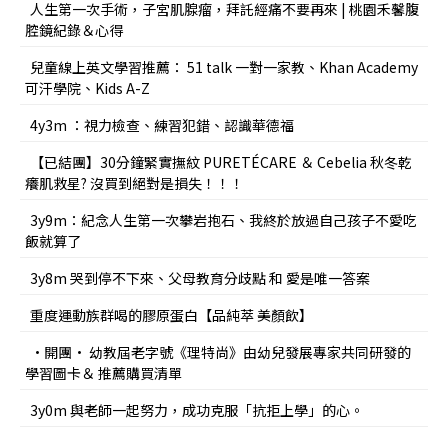
人生第一次手術，子宮肌腺瘤，拜託經痛不要再來 | 桃園禾馨腹
腔鏡紀錄＆心得
兒童線上英文學習推薦： 51 talk 一對一家教、Khan Academy
可汗學院、Kids A-Z
4y3m ：視力檢查、練習犯錯、認識華德福
【已結團】30分鐘緊實撫紋 PURETÉCARE ＆ Cebelia 秋冬乾
癢肌救星? 沒買到絕對是損失！！！
3y9m：紀念人生第一次攀岩抱石、我終於放過自己孩子不愛吃
飯就算了
3y8m 哭到停不下來、父母教育分歧點 和 愛是唯一答案
重度運動族群喝的膠原蛋白【品純萃 美顏飲】
•開團• 幼教屆老字號《理特尚》由幼兒發展專家共同研發的
學習圖卡＆ 推薦購買清單
3y0m 與老師一起努力，成功克服「抗拒上學」的心。