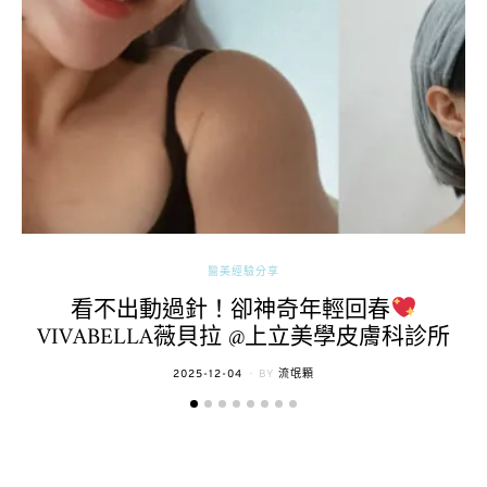
醫美經驗分享
看不出動過針！卻神奇年輕回春
VIVABELLA薇貝拉 @上立美學皮膚科診所
POSTED
2025-12-04
BY
流氓顆
ON