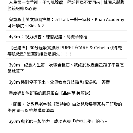
人生第一次手術，子宮肌腺瘤，拜託經痛不要再來 | 桃園禾馨腹
腔鏡紀錄＆心得
兒童線上英文學習推薦： 51 talk 一對一家教、Khan Academy
可汗學院、Kids A-Z
4y3m ：視力檢查、練習犯錯、認識華德福
【已結團】30分鐘緊實撫紋 PURETÉCARE ＆ Cebelia 秋冬乾
癢肌救星? 沒買到絕對是損失！！！
3y9m：紀念人生第一次攀岩抱石、我終於放過自己孩子不愛吃
飯就算了
3y8m 哭到停不下來、父母教育分歧點 和 愛是唯一答案
重度運動族群喝的膠原蛋白【品純萃 美顏飲】
•開團• 幼教屆老字號《理特尚》由幼兒發展專家共同研發的
學習圖卡＆ 推薦購買清單
3y0m 與老師一起努力，成功克服「抗拒上學」的心。