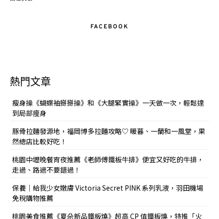
FACEBOOK
熱門文章
瘦身操《蝴蝶袖掰掰操》和《大腿緊實操》一天做一次，輕鬆達
到局部痩身
豚骨拉麵發源地，福岡博多拉麵攻略♡ 暖暮、一蘭和一風堂，果
然總店比較好吃！
桃園中壢晚餐宵夜推薦《老師傅鐵板牛排》便宜又好吃的牛排，
走過、路過不要錯過！
保養｜給我少女嫩膚 Victoria Secret PINK 系列乳液，羽田機場
免稅購物推薦
桃園美食推薦《夏朵新品鐵板燒》超高 CP 值鐵板燒，特推「火