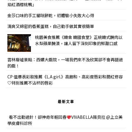
焰紅酒櫻桃鴨」
金莎口味的手工貓咪餅乾，初體驗小失敗大心得
清爽又綿密的香蕉蛋糕，自己動手做其實很簡單
桃園美食推薦《韓舍 韓國食堂》正統韓式醃肉以
水梨蘋果醃漬，讓人留下深刻印象的鮮甜口感
雲林廢墟景點：西螺大戲院，一場我們來不及欣賞卻不會再錯過
的戲！
CP 值爆表彩妝推薦《L.A girl.》高飽和、高彩度唇彩和腮紅修容
♡特別推薦不沾杯的唇彩
最新文章
看不出動過針！卻神奇年輕回春
VIVABELLA薇貝拉 @上立美
學皮膚科診所