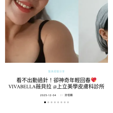
醫美經驗分享
看不出動過針！卻神奇年輕回春
VIVABELLA薇貝拉 @上立美學皮膚科診所
POSTED
2025-12-04
BY
流氓顆
ON