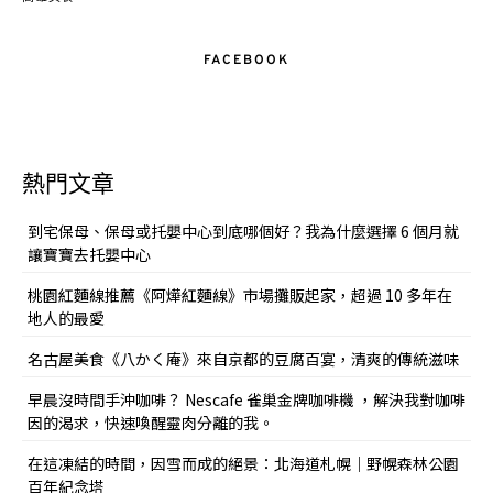
FACEBOOK
熱門文章
到宅保母、保母或托嬰中心到底哪個好？我為什麼選擇 6 個月就
讓寶寶去托嬰中心
桃園紅麵線推薦《阿燁紅麵線》市場攤販起家，超過 10 多年在
地人的最愛
名古屋美食《八かく庵》來自京都的豆腐百宴，清爽的傳統滋味
早晨沒時間手沖咖啡？ Nescafe 雀巢金牌咖啡機 ，解決我對咖啡
因的渴求，快速喚醒靈肉分離的我。
在這凍結的時間，因雪而成的絕景：北海道札幌｜野幌森林公園
百年紀念塔