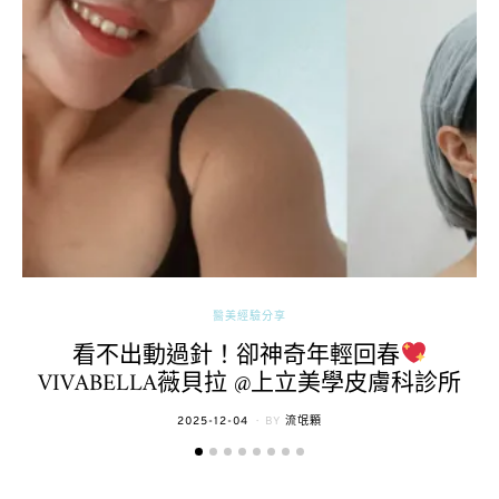
醫美經驗分享
看不出動過針！卻神奇年輕回春
VIVABELLA薇貝拉 @上立美學皮膚科診所
POSTED
2025-12-04
BY
流氓顆
ON