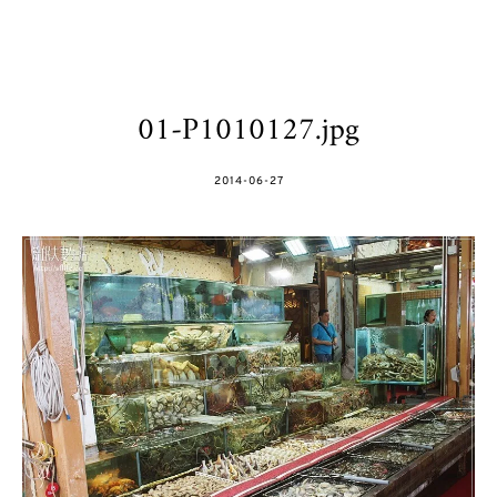
01-P1010127.jpg
POSTED
2014-06-27
ON