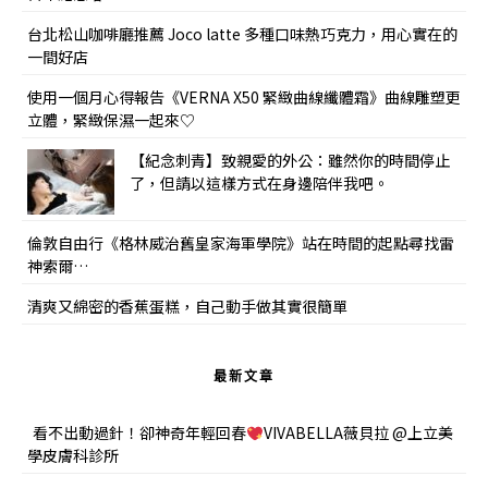
台北松山咖啡廳推薦 Joco latte 多種口味熱巧克力，用心實在的
一間好店
使用一個月心得報告《VERNA X50 緊緻曲線纖體霜》曲線雕塑更
立體，緊緻保濕一起來♡
【紀念刺青】致親愛的外公：雖然你的時間停止
了，但請以這樣方式在身邊陪伴我吧。
倫敦自由行《格林威治舊皇家海軍學院》站在時間的起點尋找雷
神索爾…
清爽又綿密的香蕉蛋糕，自己動手做其實很簡單
最新文章
看不出動過針！卻神奇年輕回春
VIVABELLA薇貝拉 @上立美
學皮膚科診所