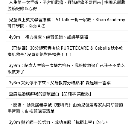
人生第一次手術，子宮肌腺瘤，拜託經痛不要再來 | 桃園禾馨腹
腔鏡紀錄＆心得
兒童線上英文學習推薦： 51 talk 一對一家教、Khan Academy
可汗學院、Kids A-Z
4y3m ：視力檢查、練習犯錯、認識華德福
【已結團】30分鐘緊實撫紋 PURETÉCARE ＆ Cebelia 秋冬乾
癢肌救星? 沒買到絕對是損失！！！
3y9m：紀念人生第一次攀岩抱石、我終於放過自己孩子不愛吃
飯就算了
3y8m 哭到停不下來、父母教育分歧點 和 愛是唯一答案
重度運動族群喝的膠原蛋白【品純萃 美顏飲】
•開團• 幼教屆老字號《理特尚》由幼兒發展專家共同研發的
學習圖卡＆ 推薦購買清單
3y0m 與老師一起努力，成功克服「抗拒上學」的心。