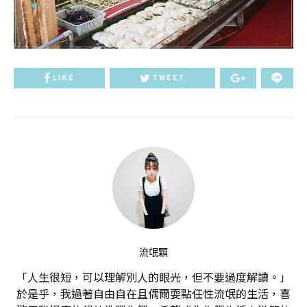
LIKE
TWEET
流氓顆
「人生很短，可以理解別人的眼光，但不要過度解讀。」
於是乎，我過著自由自在且偶爾耍點任性流氓的生活，喜