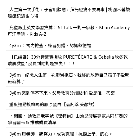
人生第一次手術，子宮肌腺瘤，拜託經痛不要再來 | 桃園禾馨腹
腔鏡紀錄＆心得
兒童線上英文學習推薦： 51 talk 一對一家教、Khan Academy
可汗學院、Kids A-Z
4y3m ：視力檢查、練習犯錯、認識華德福
【已結團】30分鐘緊實撫紋 PURETÉCARE ＆ Cebelia 秋冬乾
癢肌救星? 沒買到絕對是損失！！！
3y9m：紀念人生第一次攀岩抱石、我終於放過自己孩子不愛吃
飯就算了
3y8m 哭到停不下來、父母教育分歧點 和 愛是唯一答案
重度運動族群喝的膠原蛋白【品純萃 美顏飲】
•開團• 幼教屆老字號《理特尚》由幼兒發展專家共同研發的
學習圖卡＆ 推薦購買清單
3y0m 與老師一起努力，成功克服「抗拒上學」的心。