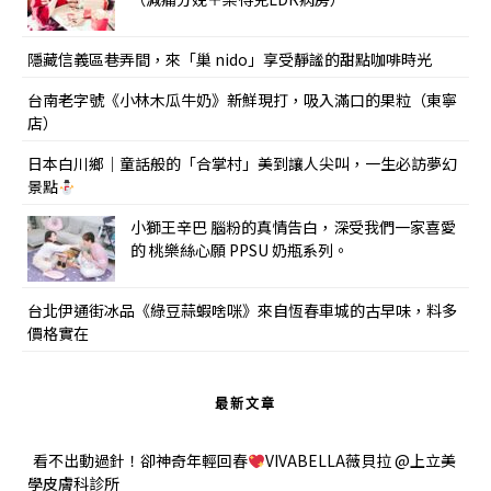
隱藏信義區巷弄間，來「巢 nido」享受靜謐的甜點咖啡時光
台南老字號《小林木瓜牛奶》新鮮現打，吸入滿口的果粒（東寧
店）
日本白川鄉｜童話般的「合掌村」美到讓人尖叫，一生必訪夢幻
景點
小獅王辛巴 腦粉的真情告白，深受我們一家喜愛
的 桃樂絲心願 PPSU 奶瓶系列。
台北伊通街冰品《綠豆蒜蝦啥咪》來自恆春車城的古早味，料多
價格實在
最新文章
看不出動過針！卻神奇年輕回春
VIVABELLA薇貝拉 @上立美
學皮膚科診所