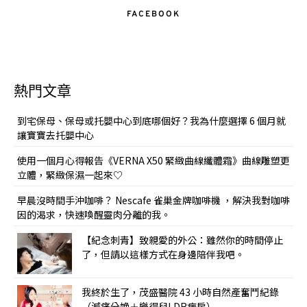
FACEBOOK
熱門文章
到宅保母、保母或托嬰中心到底哪個好？我為什麼選擇 6 個月就
讓寶寶去托嬰中心
使用一個月心得報告《VERNA X50 緊緻曲線纖體霜》曲線雕塑更
立體，緊緻保濕一起來♡
早晨沒時間手沖咖啡？ Nescafe 雀巢金牌咖啡機 ，解決我對咖啡
因的渴求，快速喚醒靈肉分離的我。
【紀念刺青】致親愛的外公：雖然你的時間停止
了，但請以這樣方式在身邊陪伴我吧。
我終於生了，茂盛醫院 43 小時自然產奮鬥紀錄
（減痛分娩＋樂得兒LDR病房）