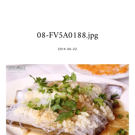
08-FV5A0188.jpg
POSTED
2014-06-22
ON