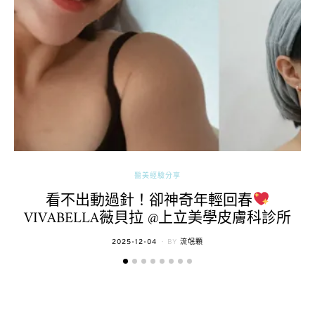
醫美經驗分享
看不出動過針！卻神奇年輕回春
VIVABELLA薇貝拉 @上立美學皮膚科診所
POSTED
2025-12-04
BY
流氓顆
ON