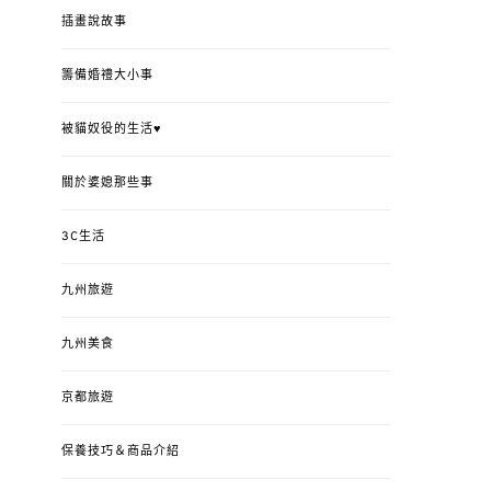
插畫說故事
籌備婚禮大小事
被貓奴役的生活♥
關於婆媳那些事
3C生活
九州旅遊
九州美食
京都旅遊
保養技巧＆商品介紹