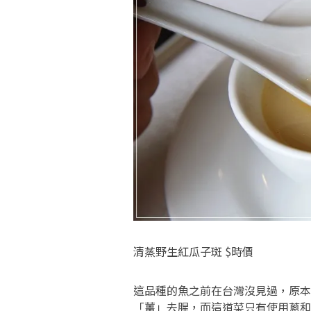
清蒸野生紅瓜子斑 $時價
這品種的魚之前在台灣沒見過，原本
「薑」去腥，而這道菜只有使用蔥和