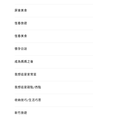
屏東美食
恆春旅遊
恆春美食
懷孕日誌
成為媽媽之後
我想這是家常菜
我想這是甜點/西點
收納技巧/生活巧思
新竹旅遊