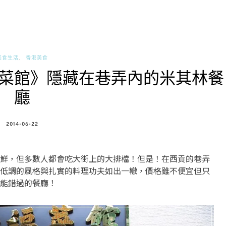
美食生活
香港美食
菜館》隱藏在巷弄內的米其林餐
廳
POSTED
2014-06-22
ON
鮮，但多數人都會吃大街上的大排檔！但是！在西貢的巷弄
低調的風格與扎實的料理功夫如出一轍，價格雖不便宜但只
能錯過的餐廳！