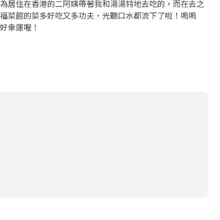
為居住在香港的二阿姨帶著我和湯湯特地去吃的，而在去之
福菜館的菜多好吃又多功夫，光聽口水都流下了啦！嗚嗚
好幸運喔！