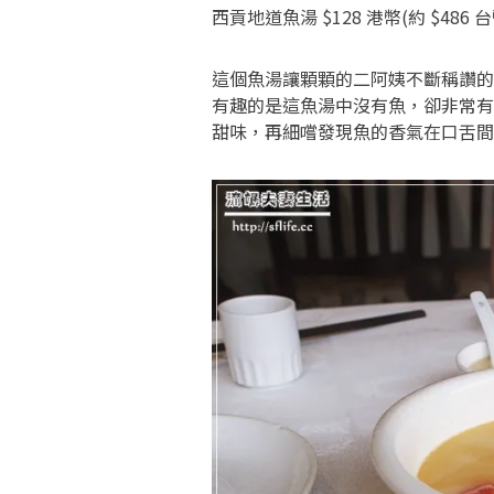
西貢地道魚湯 $128 港幣(約 $486 台
這個魚湯讓顆顆的二阿姨不斷稱讚的
有趣的是這魚湯中沒有魚，卻非常有
甜味，再細嚐發現魚的香氣在口舌間不