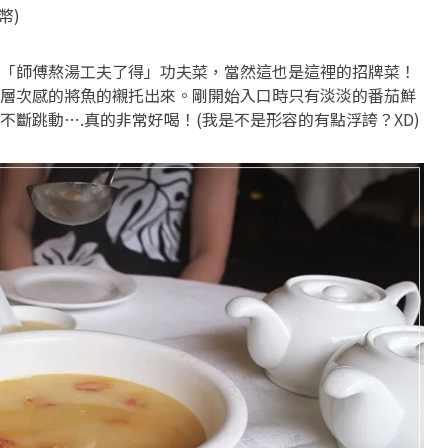
幣)
「師傅熬湯工夫了得」功夫菜，當然這也是這裡的招牌菜！
層次感的將魚的襯托出來。剛開始入口時只有淡淡的番茄鮮
斷跳動….真的非常好喝！(我是不是形容的有點浮誇？XD)