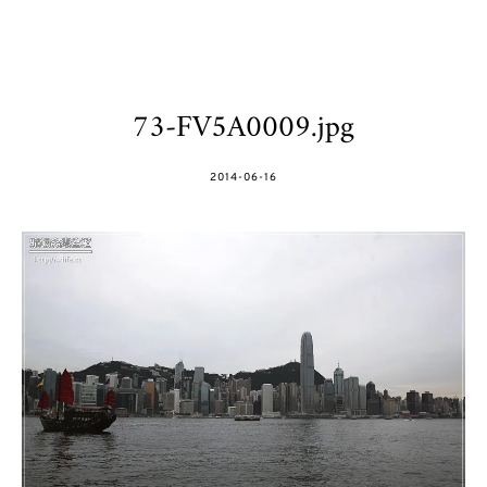
73-FV5A0009.jpg
POSTED
2014-06-16
ON