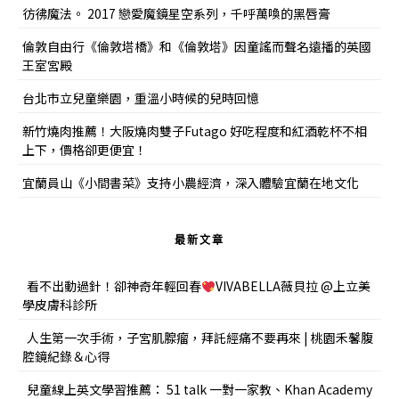
彷彿魔法。 2017 戀愛魔鏡星空系列，千呼萬喚的黑唇膏
倫敦自由行《倫敦塔橋》和《倫敦塔》因童謠而聲名遠播的英國
王室宮殿
台北市立兒童樂園，重溫小時候的兒時回憶
新竹燒肉推薦！大阪燒肉雙子Futago 好吃程度和紅酒乾杯不相
上下，價格卻更便宜！
宜蘭員山《小間書菜》支持小農經濟，深入體驗宜蘭在地文化
最新文章
看不出動過針！卻神奇年輕回春
VIVABELLA薇貝拉 @上立美
學皮膚科診所
人生第一次手術，子宮肌腺瘤，拜託經痛不要再來 | 桃園禾馨腹
腔鏡紀錄＆心得
兒童線上英文學習推薦： 51 talk 一對一家教、Khan Academy