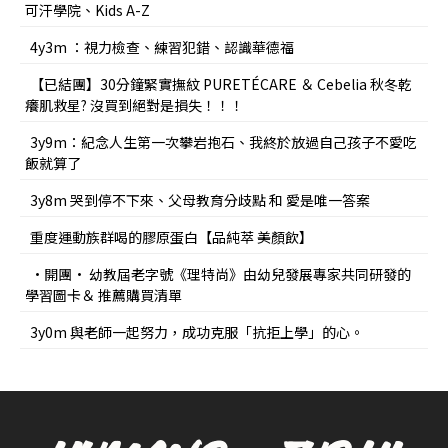
可汗學院、Kids A-Z
4y3m ：視力檢查、練習犯錯、認識華德福
【已結團】30分鐘緊實撫紋 PURETÉCARE ＆ Cebelia 秋冬乾
癢肌救星? 沒買到絕對是損失！！！
3y9m：紀念人生第一次攀岩抱石、我終於放過自己孩子不愛吃
飯就算了
3y8m 哭到停不下來、父母教育分歧點 和 愛是唯一答案
重度運動族群喝的膠原蛋白【品純萃 美顏飲】
•開團• 幼教屆老字號《理特尚》由幼兒發展專家共同研發的
學習圖卡＆ 推薦購買清單
3y0m 與老師一起努力，成功克服「抗拒上學」的心。