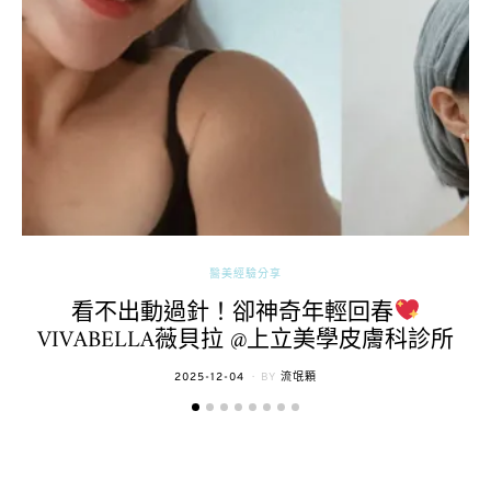
醫美經驗分享
看不出動過針！卻神奇年輕回春
VIVABELLA薇貝拉 @上立美學皮膚科診所
POSTED
2025-12-04
BY
流氓顆
ON