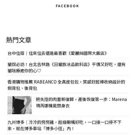
FACEBOOK
熱門文章
台中住宿｜住來住去還是最喜歡《愛麗絲國際大飯店》
貓奴必訪！台北吉林路《日貓族冰品飲料店》平價又好吃，還有
貓咪療癒你的心♡
香港購物推薦 RABEANCO 全真皮包包，質感好超棒收納設計的
側背包、後背包
把失控的肉重新復歸，產後恢復第一步：Marena
瑪芮娜機能塑身衣
九州博多｜冷冷的努努雞，超級唰嘴好吃，一口接一口停不下
來，就在博多車站「博多小徑」內！