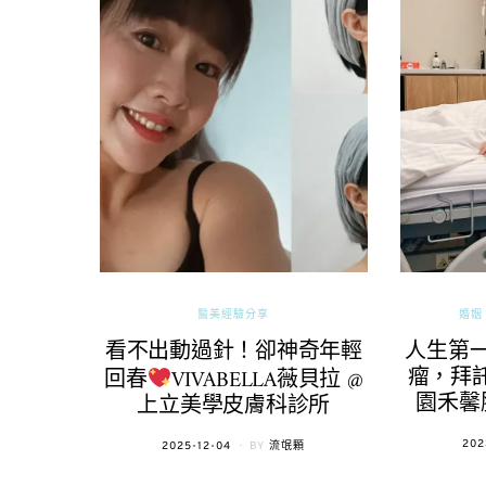
醫美經驗分享
婚姻 
看不出動過針！卻神奇年輕
人生第
瘤，拜託
回春
VIVABELLA薇貝拉 @
園禾馨
上立美學皮膚科診所
POS
202
POSTED
2025-12-04
BY
流氓顆
ON
ON