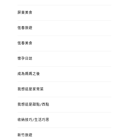
屏東美食
恆春旅遊
恆春美食
懷孕日誌
成為媽媽之後
我想這是家常菜
我想這是甜點/西點
收納技巧/生活巧思
新竹旅遊