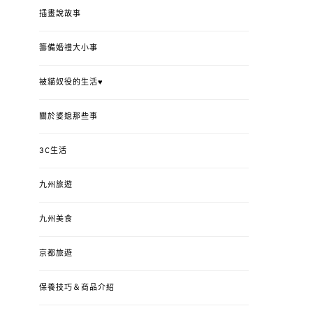
插畫說故事
籌備婚禮大小事
被貓奴役的生活♥
關於婆媳那些事
3C生活
九州旅遊
九州美食
京都旅遊
保養技巧＆商品介紹