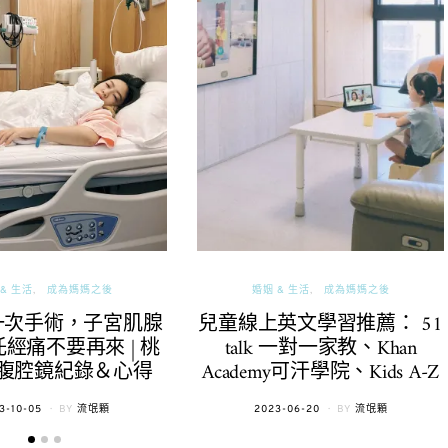
& 生活
成為媽媽之後
婚姻 & 生活
成為媽媽之後
一次手術，子宮肌腺
兒童線上英文學習推薦： 51
經痛不要再來 | 桃
talk 一對一家教、Khan
腹腔鏡紀錄＆心得
Academy可汗學院、Kids A-Z
TED
POSTED
3-10-05
BY
流氓顆
2023-06-20
BY
流氓顆
ON