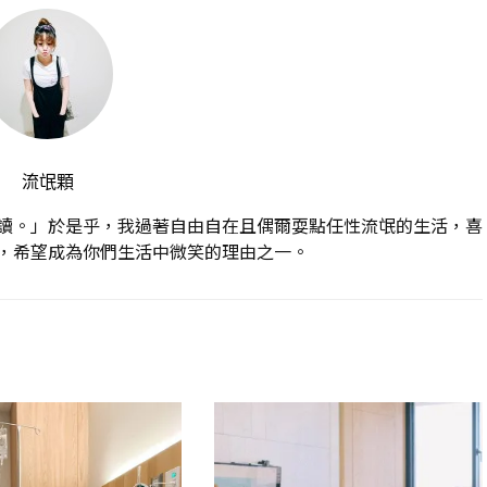
流氓顆
讀。」於是乎，我過著自由自在且偶爾耍點任性流氓的生活，喜
，希望成為你們生活中微笑的理由之一。