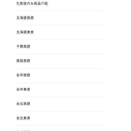
化妝技巧＆商品介紹
北海道旅遊
北海道美食
千葉旅遊
南投旅遊
台中旅遊
婚姻 & 生活
成為媽媽之後
婚姻 & 生活
成
台中美食
4y3m ：視力檢查、練習犯
【已結團】30
錯、認識華德福
PURETÉCARE ＆ 
台北旅遊
冬乾癢肌救星?
POSTED
2023-04-12
BY
流氓顆
是損失！
ON
台北美食
POSTED
2022-12-05
B
ON