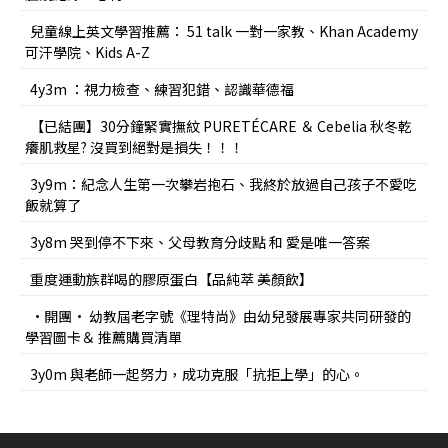
兒童線上英文學習推薦： 51 talk 一對一家教、Khan Academy
可汗學院、Kids A-Z
4y3m ：視力檢查、練習犯錯、認識華德福
【已結團】30分鐘緊實撫紋 PURETÉCARE ＆ Cebelia 秋冬乾
癢肌救星? 沒買到絕對是損失！！！
3y9m：紀念人生第一次攀岩抱石、我終於放過自己孩子不愛吃
飯就算了
3y8m 哭到停不下來、父母教育分歧點 和 愛是唯一答案
重度運動族群喝的膠原蛋白【品純萃 美顏飲】
•開團• 幼教屆老字號《理特尚》由幼兒發展專家共同研發的
學習圖卡＆ 推薦購買清單
3y0m 與老師一起努力，成功克服「抗拒上學」的心。