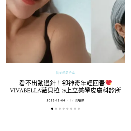
醫美經驗分享
看不出動過針！卻神奇年輕回春
VIVABELLA薇貝拉 @上立美學皮膚科診所
POSTED
2025-12-04
BY
流氓顆
ON