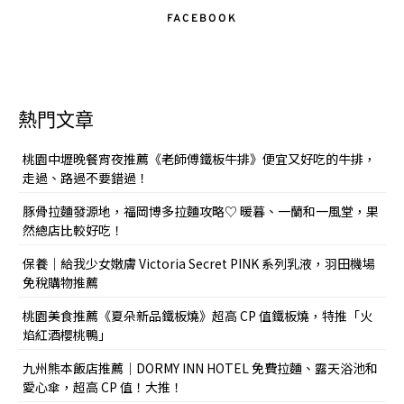
FACEBOOK
熱門文章
桃園中壢晚餐宵夜推薦《老師傅鐵板牛排》便宜又好吃的牛排，
走過、路過不要錯過！
豚骨拉麵發源地，福岡博多拉麵攻略♡ 暖暮、一蘭和一風堂，果
然總店比較好吃！
保養｜給我少女嫩膚 Victoria Secret PINK 系列乳液，羽田機場
免稅購物推薦
桃園美食推薦《夏朵新品鐵板燒》超高 CP 值鐵板燒，特推「火
焰紅酒櫻桃鴨」
九州熊本飯店推薦｜DORMY INN HOTEL 免費拉麵、露天浴池和
愛心傘，超高 CP 值！大推！