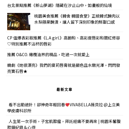
台北景點推薦《新山夢湖》隱藏在汐止山中，如畫般的仙境
桃園美食推薦《韓舍 韓國食堂》正統韓式醃肉以
水梨蘋果醃漬，讓人留下深刻印象的鮮甜口感
CP 值爆表彩妝推薦《L.A girl.》高飽和、高彩度唇彩和腮紅修容
♡特別推薦不沾杯的唇彩
推薦 O&CO. 橄欖油界的精品，吃過一次就愛上
韓劇《她很漂亮》我們的夏莉唇膏就是顯色且水嫩光澤，閃閃發
亮寶石唇★
最新文章
看不出動過針！卻神奇年輕回春
VIVABELLA薇貝拉 @上立美
學皮膚科診所
人生第一次手術，子宮肌腺瘤，拜託經痛不要再來 | 桃園禾馨腹
腔鏡紀錄＆心得