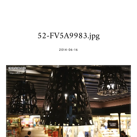
52-FV5A9983.jpg
POSTED
2014-06-16
ON