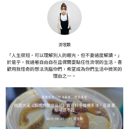
流氓顆
「人生很短，可以理解別人的眼光，但不要過度解讀。」
於是乎，我過著自由自在且偶爾耍點任性流氓的生活，喜
歡用我怪奇的想法洗腦你們，希望成為你們生活中微笑的
理由之一。
美食生活
台灣美食
桃園美食
桃園大溪《賴媽媽傳統豆花》實在料多傳統手法，豆香濃
郁味道不錯
POSTED
2015-08-27
BY
流氓顆
ON