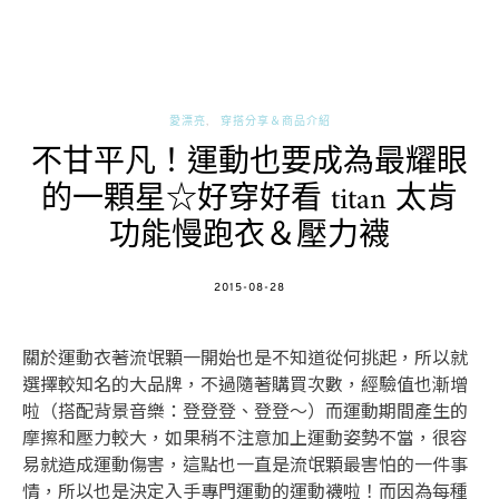
愛漂亮
穿搭分享＆商品介紹
不甘平凡！運動也要成為最耀眼
的一顆星☆好穿好看 titan 太肯
功能慢跑衣＆壓力襪
POSTED
2015-08-28
ON
關於運動衣著流氓顆一開始也是不知道從何挑起，所以就
選擇較知名的大品牌，不過隨著購買次數，經驗值也漸增
啦（搭配背景音樂：登登登、登登～）而運動期間產生的
摩擦和壓力較大，如果稍不注意加上運動姿勢不當，很容
易就造成運動傷害，這點也一直是流氓顆最害怕的一件事
情，所以也是決定入手專門運動的運動襪啦！而因為每種