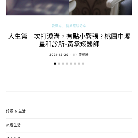
愛漂亮
醫美經驗分享
人生第一次打淚溝，有點小緊張 ? 桃園中壢
星和診所-黃承翔醫師
POSTED
2021-12-30
BY
流氓顆
ON
婚姻 & 生活
旅遊生活