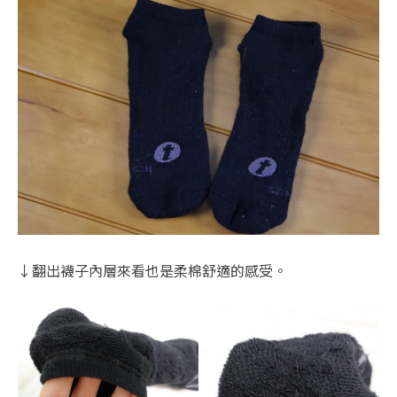
↓翻出襪子內層來看也是柔棉舒適的感受。