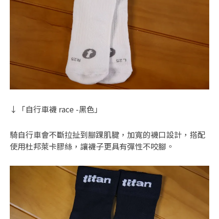
↓「自行車襪 race -黑色」
騎自行車會不斷拉扯到腳踝肌腱，加寬的襪口設計，搭配
使用杜邦萊卡膠絲，讓襪子更具有彈性不咬腳。