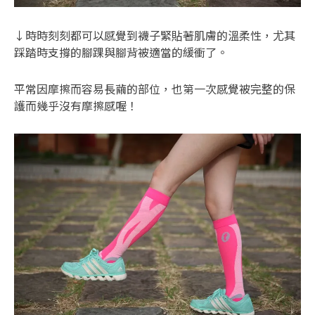
↓時時刻刻都可以感覺到襪子緊貼著肌膚的溫柔性，尤其
踩踏時支撐的腳踝與腳背被適當的緩衝了。
平常因摩擦而容易長繭的部位，也第一次感覺被完整的保
護而幾乎沒有摩擦感喔！