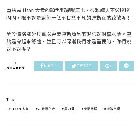
重點是 titan 太肯的顏色都耀眼無比，很難讓人不愛啊啊
啊啊，根本就是對每一個不甘於平凡的運動女孩致敬呢！
至於價格部分其實以專業運動商品來說也就相當水準。重
點是穿起來舒適，並且可以保護我們才是重要的，你們說
對不對呢？
1
LIKE
TWEET
1
SHARES
Tags
TITAN 太肯
功能慢跑衣
壓力襪
穿搭推薦
腳踏車襪