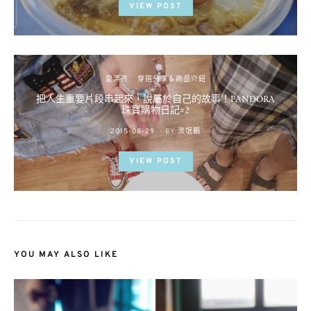
VIEW POST
愛漂亮
穿搭分享＆商品介紹
把人生重要片段串起來，說屬於自己的故事！PANDORA
珠寶購物日記#2
POSTED
2015-08-29
BY
流氓顆
ON
VIEW POST
YOU MAY ALSO LIKE