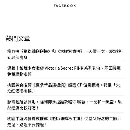
FACEBOOK
熱門文章
瘦身操《蝴蝶袖掰掰操》和《大腿緊實操》一天做一次，輕鬆達
到局部痩身
保養｜給我少女嫩膚 Victoria Secret PINK 系列乳液，羽田機場
免稅購物推薦
桃園美食推薦《夏朵新品鐵板燒》超高 CP 值鐵板燒，特推「火
焰紅酒櫻桃鴨」
豚骨拉麵發源地，福岡博多拉麵攻略♡ 暖暮、一蘭和一風堂，果
然總店比較好吃！
桃園中壢晚餐宵夜推薦《老師傅鐵板牛排》便宜又好吃的牛排，
走過、路過不要錯過！