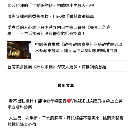
金莎口味的手工貓咪餅乾，初體驗小失敗大心得
清爽又綿密的香蕉蛋糕，自己動手做其實很簡單
愛煮菜的人必訪♡台南巷弄內日本進口餐具《餐桌上的鹿
早。。。生活食器》應有盡有歡迎來挖寶！
桃園美食推薦《韓舍 韓國食堂》正統韓式醃肉以
水梨蘋果醃漬，讓人留下深刻印象的鮮甜口感
台南美食推薦《戽斗米糕》深夜人更多，首推鍋燒意麵
最新文章
看不出動過針！卻神奇年輕回春
VIVABELLA薇貝拉 @上立美
學皮膚科診所
人生第一次手術，子宮肌腺瘤，拜託經痛不要再來 | 桃園禾馨腹
腔鏡紀錄＆心得