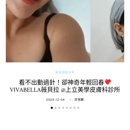
醫美經驗分享
看不出動過針！卻神奇年輕回春
VIVABELLA薇貝拉 @上立美學皮膚科診所
POSTED
2025-12-04
BY
流氓顆
ON