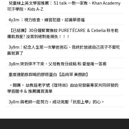
兒童線上英文學習推薦： 51 talk 一對一家教、Khan Academy
可汗學院、Kids A-Z
4y3m ：視力檢查、練習犯錯、認識華德福
【已結團】30分鐘緊實撫紋 PURETÉCARE ＆ Cebelia 秋冬乾
癢肌救星? 沒買到絕對是損失！！！
3y9m：紀念人生第一次攀岩抱石、我終於放過自己孩子不愛吃
飯就算了
3y8m 哭到停不下來、父母教育分歧點 和 愛是唯一答案
重度運動族群喝的膠原蛋白【品純萃 美顏飲】
•開團• 幼教屆老字號《理特尚》由幼兒發展專家共同研發的
學習圖卡＆ 推薦購買清單
3y0m 與老師一起努力，成功克服「抗拒上學」的心。