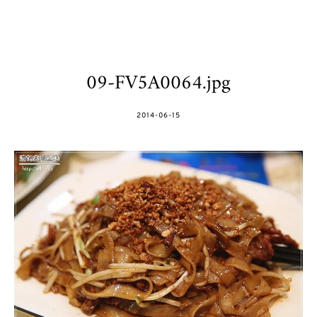
09-FV5A0064.jpg
POSTED
2014-06-15
ON