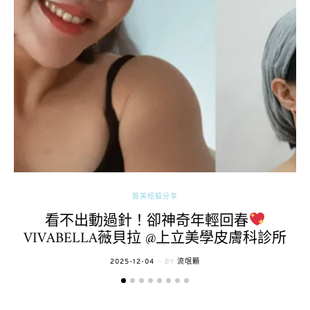
醫美經驗分享
看不出動過針！卻神奇年輕回春
VIVABELLA薇貝拉 @上立美學皮膚科診所
POSTED
2025-12-04
BY
流氓顆
ON