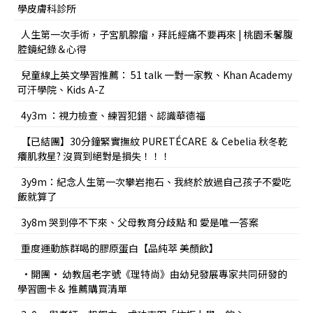
學皮膚科診所
人生第一次手術，子宮肌腺瘤，拜託經痛不要再來 | 桃園禾馨腹
腔鏡紀錄＆心得
兒童線上英文學習推薦： 51 talk 一對一家教、Khan Academy
可汗學院、Kids A-Z
4y3m ：視力檢查、練習犯錯、認識華德福
【已結團】30分鐘緊實撫紋 PURETÉCARE ＆ Cebelia 秋冬乾
癢肌救星? 沒買到絕對是損失！！！
3y9m：紀念人生第一次攀岩抱石、我終於放過自己孩子不愛吃
飯就算了
3y8m 哭到停不下來、父母教育分歧點 和 愛是唯一答案
重度運動族群喝的膠原蛋白【品純萃 美顏飲】
•開團• 幼教屆老字號《理特尚》由幼兒發展專家共同研發的
學習圖卡＆ 推薦購買清單