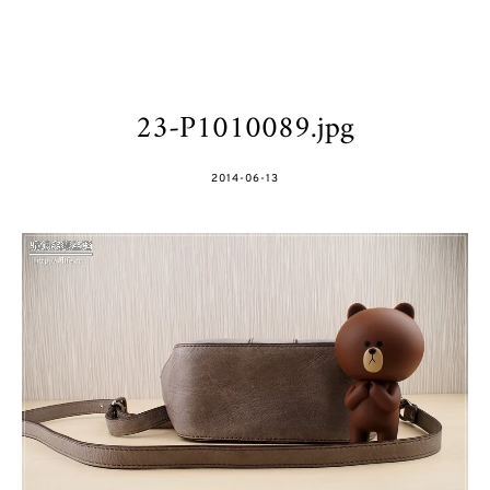
23-P1010089.jpg
POSTED
2014-06-13
ON