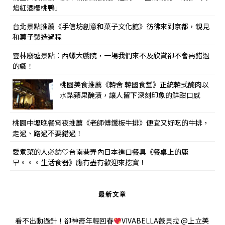
焰紅酒櫻桃鴨」
台北景點推薦《手信坊創意和菓子文化館》彷彿來到京都，親見
和菓子製造過程
雲林廢墟景點：西螺大戲院，一場我們來不及欣賞卻不會再錯過
的戲！
桃園美食推薦《韓舍 韓國食堂》正統韓式醃肉以
水梨蘋果醃漬，讓人留下深刻印象的鮮甜口感
桃園中壢晚餐宵夜推薦《老師傅鐵板牛排》便宜又好吃的牛排，
走過、路過不要錯過！
愛煮菜的人必訪♡台南巷弄內日本進口餐具《餐桌上的鹿
早。。。生活食器》應有盡有歡迎來挖寶！
最新文章
看不出動過針！卻神奇年輕回春
VIVABELLA薇貝拉 @上立美