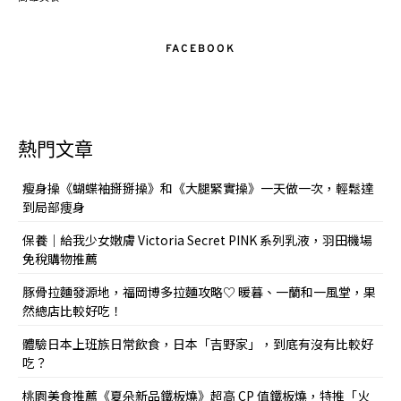
FACEBOOK
熱門文章
瘦身操《蝴蝶袖掰掰操》和《大腿緊實操》一天做一次，輕鬆達
到局部痩身
保養｜給我少女嫩膚 Victoria Secret PINK 系列乳液，羽田機場
免稅購物推薦
豚骨拉麵發源地，福岡博多拉麵攻略♡ 暖暮、一蘭和一風堂，果
然總店比較好吃！
體驗日本上班族日常飲食，日本「吉野家」，到底有沒有比較好
吃？
桃園美食推薦《夏朵新品鐵板燒》超高 CP 值鐵板燒，特推「火