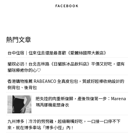
FACEBOOK
熱門文章
台中住宿｜住來住去還是最喜歡《愛麗絲國際大飯店》
貓奴必訪！台北吉林路《日貓族冰品飲料店》平價又好吃，還有
貓咪療癒你的心♡
香港購物推薦 RABEANCO 全真皮包包，質感好超棒收納設計的
側背包、後背包
把失控的肉重新復歸，產後恢復第一步：Marena
瑪芮娜機能塑身衣
九州博多｜冷冷的努努雞，超級唰嘴好吃，一口接一口停不下
來，就在博多車站「博多小徑」內！