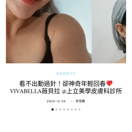
醫美經驗分享
看不出動過針！卻神奇年輕回春
VIVABELLA薇貝拉 @上立美學皮膚科診所
POSTED
2025-12-04
BY
流氓顆
ON