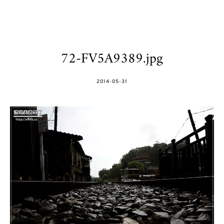
72-FV5A9389.jpg
POSTED
2014-05-31
ON