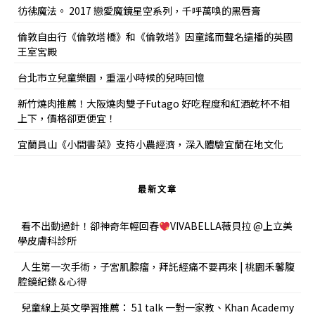
彷彿魔法。 2017 戀愛魔鏡星空系列，千呼萬喚的黑唇膏
倫敦自由行《倫敦塔橋》和《倫敦塔》因童謠而聲名遠播的英國
王室宮殿
台北市立兒童樂園，重溫小時候的兒時回憶
新竹燒肉推薦！大阪燒肉雙子Futago 好吃程度和紅酒乾杯不相
上下，價格卻更便宜！
宜蘭員山《小間書菜》支持小農經濟，深入體驗宜蘭在地文化
最新文章
看不出動過針！卻神奇年輕回春
VIVABELLA薇貝拉 @上立美
學皮膚科診所
人生第一次手術，子宮肌腺瘤，拜託經痛不要再來 | 桃園禾馨腹
腔鏡紀錄＆心得
兒童線上英文學習推薦： 51 talk 一對一家教、Khan Academy