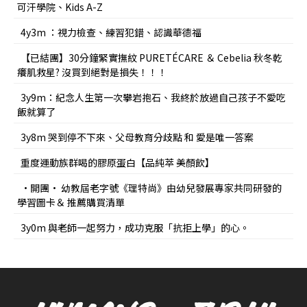
可汗學院、Kids A-Z
4y3m ：視力檢查、練習犯錯、認識華德福
【已結團】30分鐘緊實撫紋 PURETÉCARE ＆ Cebelia 秋冬乾
癢肌救星? 沒買到絕對是損失！！！
3y9m：紀念人生第一次攀岩抱石、我終於放過自己孩子不愛吃
飯就算了
3y8m 哭到停不下來、父母教育分歧點 和 愛是唯一答案
重度運動族群喝的膠原蛋白【品純萃 美顏飲】
•開團• 幼教屆老字號《理特尚》由幼兒發展專家共同研發的
學習圖卡＆ 推薦購買清單
3y0m 與老師一起努力，成功克服「抗拒上學」的心。