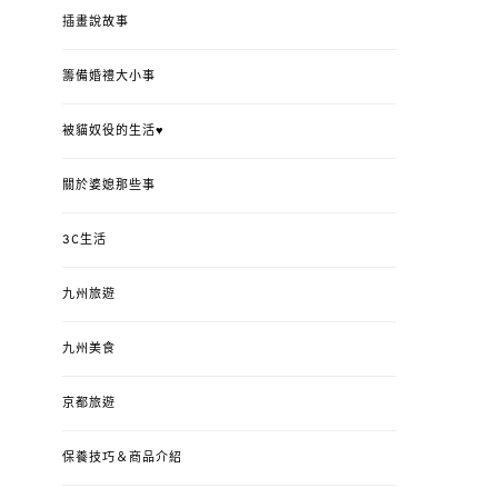
插畫說故事
籌備婚禮大小事
被貓奴役的生活♥
關於婆媳那些事
3C生活
九州旅遊
九州美食
京都旅遊
保養技巧＆商品介紹