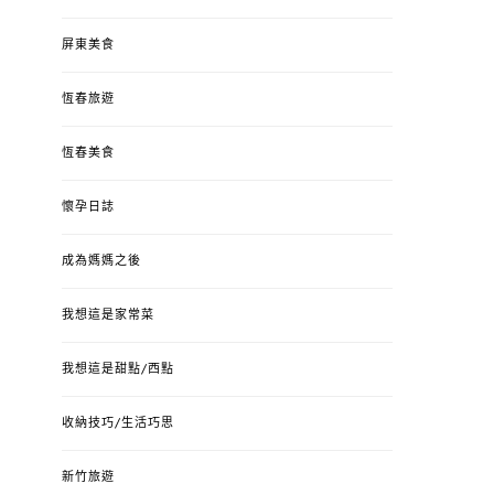
屏東美食
恆春旅遊
恆春美食
懷孕日誌
成為媽媽之後
我想這是家常菜
我想這是甜點/西點
收納技巧/生活巧思
新竹旅遊