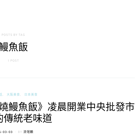
POSTS BY TAG
鰻魚飯
1 POST
活
大阪美食
日本美食
燒鰻魚飯》凌晨開業中央批發市
的傳統老味道
TED
6-03-03
BY
流氓顆