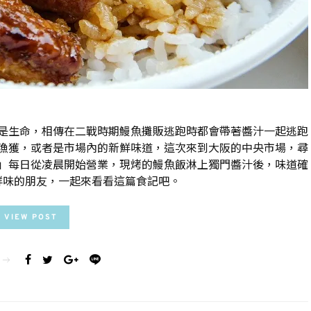
是生命，相傳在二戰時期鰻魚攤販逃跑時都會帶著醬汁一起逃跑
漁獲，或者是市場內的新鮮味道，這次來到大阪的中央市場，尋
」每日從凌晨開始營業，現烤的鰻魚飯淋上獨門醬汁後，味道確
鮮味的朋友，一起來看看這篇食記吧。
VIEW POST