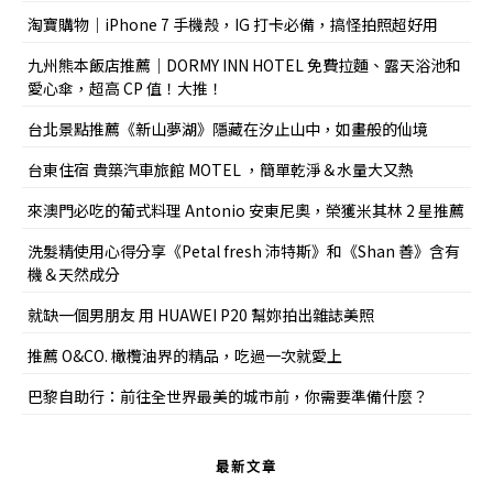
淘寶購物｜iPhone 7 手機殼，IG 打卡必備，搞怪拍照超好用
九州熊本飯店推薦｜DORMY INN HOTEL 免費拉麵、露天浴池和
愛心傘，超高 CP 值！大推！
台北景點推薦《新山夢湖》隱藏在汐止山中，如畫般的仙境
台東住宿 貴築汽車旅館 MOTEL ，簡單乾淨＆水量大又熱
來澳門必吃的葡式料理 Antonio 安東尼奧，榮獲米其林 2 星推薦
洗髮精使用心得分享《Petal fresh 沛特斯》和《Shan 善》含有
機＆天然成分
就缺一個男朋友 用 HUAWEI P20 幫妳拍出雜誌美照
推薦 O&CO. 橄欖油界的精品，吃過一次就愛上
巴黎自助行：前往全世界最美的城市前，你需要準備什麼？
最新文章