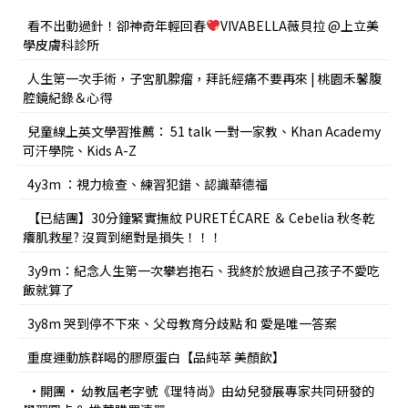
看不出動過針！卻神奇年輕回春
VIVABELLA薇貝拉 @上立美
學皮膚科診所
人生第一次手術，子宮肌腺瘤，拜託經痛不要再來 | 桃園禾馨腹
腔鏡紀錄＆心得
兒童線上英文學習推薦： 51 talk 一對一家教、Khan Academy
可汗學院、Kids A-Z
4y3m ：視力檢查、練習犯錯、認識華德福
【已結團】30分鐘緊實撫紋 PURETÉCARE ＆ Cebelia 秋冬乾
癢肌救星? 沒買到絕對是損失！！！
3y9m：紀念人生第一次攀岩抱石、我終於放過自己孩子不愛吃
飯就算了
3y8m 哭到停不下來、父母教育分歧點 和 愛是唯一答案
重度運動族群喝的膠原蛋白【品純萃 美顏飲】
•開團• 幼教屆老字號《理特尚》由幼兒發展專家共同研發的