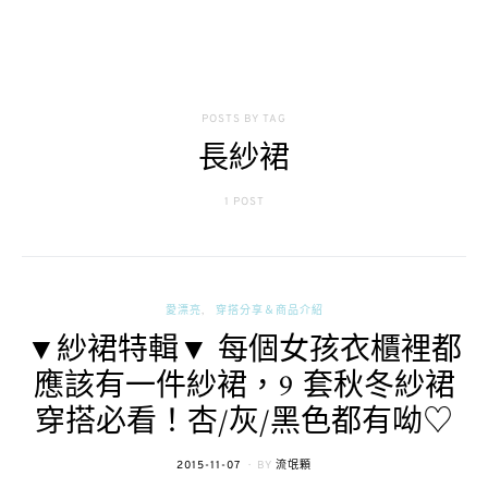
POSTS BY TAG
長紗裙
1 POST
愛漂亮
穿搭分享＆商品介紹
▼紗裙特輯▼ 每個女孩衣櫃裡都
應該有一件紗裙，9 套秋冬紗裙
穿搭必看！杏/灰/黑色都有呦♡
POSTED
2015-11-07
BY
流氓顆
ON