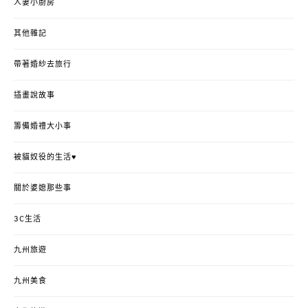
人妻小廚房
其他雜記
帶著婚紗去旅行
插畫說故事
籌備婚禮大小事
被貓奴役的生活♥
關於婆媳那些事
3C生活
九州旅遊
九州美食