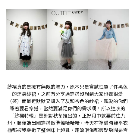
紗裙真的是擁有無限的魅力，原本只是嘗試性買了件黑色
的連身紗裙，之前有分享過穿搭沒想到大家也都很愛
（笑）而最近默默又購入了灰和杏色的紗裙，親愛的你們
嚷著要看穿搭，當然要滿足你們的需求啊！所以這次的
「紗裙特輯」是針對秋冬推出的，正好月中就要前往九
州，順便為出國穿搭做準備哈哈哈，今天在準備時幾乎衣
櫃都被我翻遍了整個床上超亂，連流氓湯都懷疑房間是否