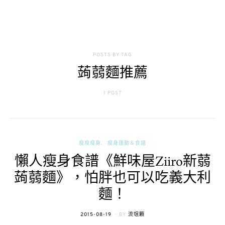
POSTS BY TAG
蒟蒻麵推薦
1 POST
瘦瘦瘦身
瘦身運動＆食譜
懶人瘦身食譜《鮮味屋Ziiro新蒻
蒟蒻麵》，怕胖也可以吃義大利
麵！
POSTED
2015-08-19
BY
流氓顆
ON