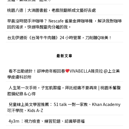
桃園八德｜大湳圖書館，老戲院翻新成文藝好去處
早晨沒時間手沖咖啡？ Nescafe 雀巢金牌咖啡機 ，解決我對咖啡
因的渴求，快速喚醒靈肉分離的我。
台北伊通街《台灣牛牛肉麵》24 小時營業，刀削麵Q味美！
最新文章
看不出動過針！卻神奇年輕回春
VIVABELLA薇貝拉 @上立美
學皮膚科診所
人生第一次手術，子宮肌腺瘤，拜託經痛不要再來 | 桃園禾馨腹
腔鏡紀錄＆心得
兒童線上英文學習推薦： 51 talk 一對一家教、Khan Academy
可汗學院、Kids A-Z
4y3m ：視力檢查、練習犯錯、認識華德福