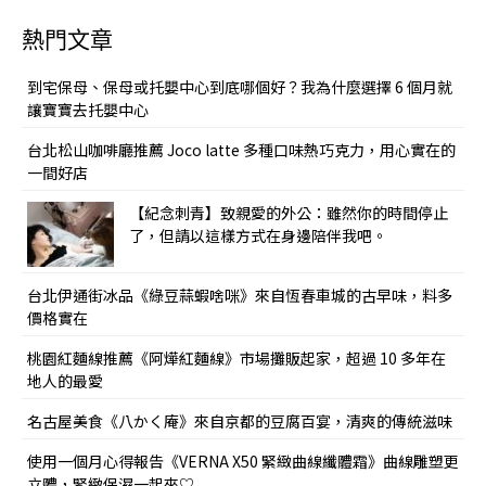
熱門文章
到宅保母、保母或托嬰中心到底哪個好？我為什麼選擇 6 個月就
讓寶寶去托嬰中心
台北松山咖啡廳推薦 Joco latte 多種口味熱巧克力，用心實在的
一間好店
【紀念刺青】致親愛的外公：雖然你的時間停止
了，但請以這樣方式在身邊陪伴我吧。
台北伊通街冰品《綠豆蒜蝦啥咪》來自恆春車城的古早味，料多
價格實在
桃園紅麵線推薦《阿燁紅麵線》市場攤販起家，超過 10 多年在
地人的最愛
名古屋美食《八かく庵》來自京都的豆腐百宴，清爽的傳統滋味
使用一個月心得報告《VERNA X50 緊緻曲線纖體霜》曲線雕塑更
立體，緊緻保濕一起來♡