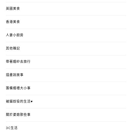
英國美食
香港美食
人妻小廚房
其他雜記
帶著婚紗去旅行
插畫說故事
籌備婚禮大小事
被貓奴役的生活♥
關於婆媳那些事
3C生活