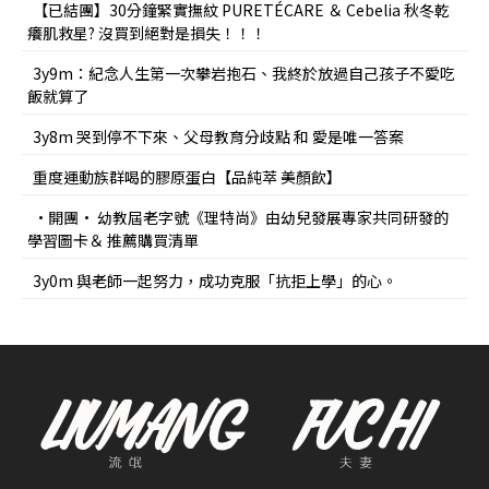
【已結團】30分鐘緊實撫紋 PURETÉCARE ＆ Cebelia 秋冬乾
癢肌救星? 沒買到絕對是損失！！！
3y9m：紀念人生第一次攀岩抱石、我終於放過自己孩子不愛吃
飯就算了
3y8m 哭到停不下來、父母教育分歧點 和 愛是唯一答案
重度運動族群喝的膠原蛋白【品純萃 美顏飲】
•開團• 幼教屆老字號《理特尚》由幼兒發展專家共同研發的
學習圖卡＆ 推薦購買清單
3y0m 與老師一起努力，成功克服「抗拒上學」的心。