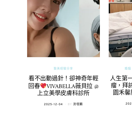
醫美經驗分享
婚姻 
看不出動過針！卻神奇年輕
人生第
瘤，拜託
回春
VIVABELLA薇貝拉 @
園禾馨
上立美學皮膚科診所
POS
202
POSTED
2025-12-04
BY
流氓顆
ON
ON