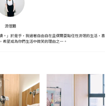
流氓顆
讀。」於是乎，我過著自由自在且偶爾耍點任性流氓的生活，喜
，希望成為你們生活中微笑的理由之一。