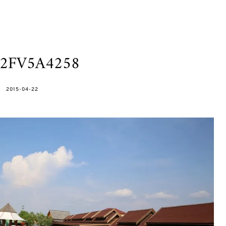
h2FV5A4258
POSTED
2015-04-22
ON