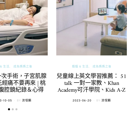
& 生活
成為媽媽之後
婚姻 & 生活
成為媽媽之後
一次手術，子宮肌腺
兒童線上英文學習推薦： 51
經痛不要再來 | 桃
talk 一對一家教、Khan
腹腔鏡紀錄＆心得
Academy可汗學院、Kids A-Z
TED
POSTED
3-10-05
BY
流氓顆
2023-06-20
BY
流氓顆
ON