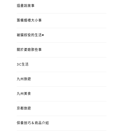
插畫說故事
籌備婚禮大小事
被貓奴役的生活♥
關於婆媳那些事
3C生活
九州旅遊
九州美食
京都旅遊
保養技巧＆商品介紹