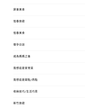
屏東美食
恆春旅遊
恆春美食
懷孕日誌
成為媽媽之後
我想這是家常菜
我想這是甜點/西點
收納技巧/生活巧思
新竹旅遊