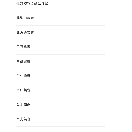
化妝技巧＆商品介紹
北海道旅遊
北海道美食
千葉旅遊
南投旅遊
婚姻 & 生活
成為媽媽之後
婚姻 & 生活
成
台中旅遊
4y3m ：視力檢查、練習犯
【已結團】30
錯、認識華德福
PURETÉCARE ＆ 
冬乾癢肌救星?
台中美食
POSTED
2023-04-12
BY
流氓顆
是損失！
ON
台北旅遊
POSTED
2022-12-05
B
ON
台北美食