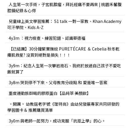
人生第一次手術，子宮肌腺瘤，拜託經痛不要再來 | 桃園禾馨腹
腔鏡紀錄＆心得
兒童線上英文學習推薦： 51 talk 一對一家教、Khan Academy
可汗學院、Kids A-Z
4y3m ：視力檢查、練習犯錯、認識華德福
【已結團】30分鐘緊實撫紋 PURETÉCARE ＆ Cebelia 秋冬乾
癢肌救星? 沒買到絕對是損失！！！
3y9m：紀念人生第一次攀岩抱石、我終於放過自己孩子不愛吃
飯就算了
3y8m 哭到停不下來、父母教育分歧點 和 愛是唯一答案
重度運動族群喝的膠原蛋白【品純萃 美顏飲】
•開團• 幼教屆老字號《理特尚》由幼兒發展專家共同研發的
學習圖卡＆ 推薦購買清單
3y0m 與老師一起努力，成功克服「抗拒上學」的心。