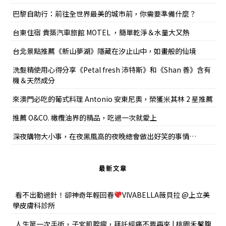
巴黎自助行：前往全世界最美的城市前，你需要準備什麼？
台東住宿 貴築汽車旅館 MOTEL ，簡單乾淨＆水量大又熱
台北景點推薦《新山夢湖》隱藏在汐止山中，如畫般的仙境
洗髮精使用心得分享《Petal fresh 沛特斯》和《Shan 善》含有
機＆天然成分
來澳門必吃的葡式料理 Antonio 安東尼奧，榮獲米其林 2 星推薦
推薦 O&CO. 橄欖油界的精品，吃過一次就愛上
深夜購物大小事，在夜黑風高的夜晚總會做出好笑的事情…
最新文章
看不出動過針！卻神奇年輕回春
VIVABELLA薇貝拉 @上立美
學皮膚科診所
人生第一次手術，子宮肌腺瘤，拜託經痛不要再來 | 桃園禾馨腹