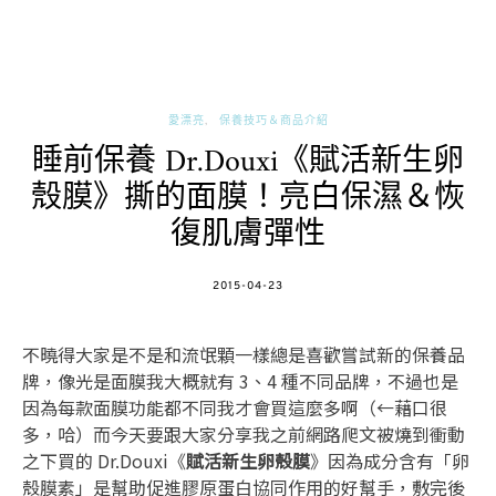
愛漂亮
保養技巧＆商品介紹
睡前保養 Dr.Douxi《賦活新生卵
殼膜》撕的面膜！亮白保濕＆恢
復肌膚彈性
POSTED
2015-04-23
ON
不曉得大家是不是和流氓顆一樣總是喜歡嘗試新的保養品
牌，像光是面膜我大概就有 3、4 種不同品牌，不過也是
因為每款面膜功能都不同我才會買這麼多啊（←藉口很
多，哈）而今天要跟大家分享我之前網路爬文被燒到衝動
之下買的 Dr.Douxi《
賦活新生卵殼膜
》因為成分含有「卵
殼膜素」是幫助促進膠原蛋白協同作用的好幫手，敷完後