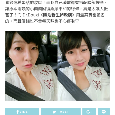
喜歡這種緊貼的妝感！而我自己睡前還有搭配臉部按摩，
讓原本兩頰的小肉肉回復柔順平和的線條，真是太讓人振
奮了！而 Dr.Douxi《
賦活新生卵殼膜
》用量其實也蠻省
的，而且價錢也不貴每天敷也不心疼啦♡
LIKE
TWEET