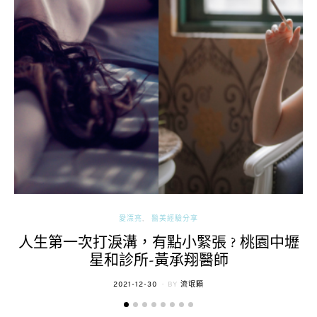
愛漂亮
醫美經驗分享
人生第一次打淚溝，有點小緊張 ? 桃園中壢
星和診所-黃承翔醫師
POSTED
2021-12-30
BY
流氓顆
ON