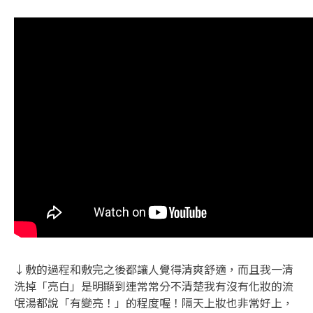
↓敷的過程和敷完之後都讓人覺得清爽舒適，而且我一清
洗掉「亮白」是明顯到連常常分不清楚我有沒有化妝的流
氓湯都說「有變亮！」的程度喔！隔天上妝也非常好上，