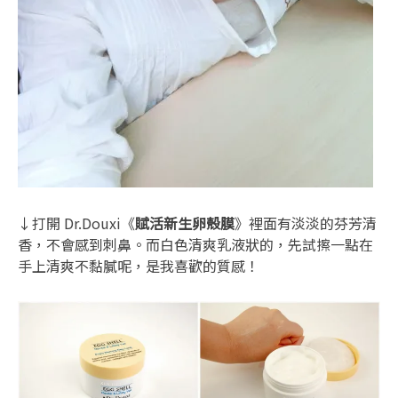
↓打開 Dr.Douxi《
賦活新生卵殼膜
》裡面有淡淡的芬芳清
香，不會感到刺鼻。而白色清爽乳液狀的，先試擦一點在
手上清爽不黏膩呢，是我喜歡的質感！