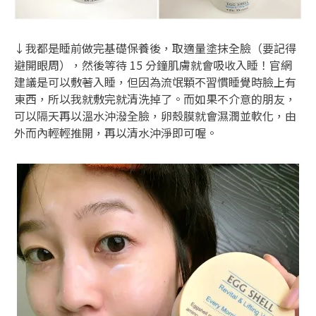
↓我都是睡前做完基礎保養後，取適量塗抹全臉（要記得
避開眼周），然後等待 15 分鐘肌膚就會吸收入睡！官網
建議是可以敷著入睡，但因為流氓顆不習慣睡覺時臉上有
東西，所以我就敷完就清洗掉了。而如果不介意的朋友，
可以隔天再以溫水沖潑全臉，卵殼膜就會濕潤並軟化，由
外而內輕輕推開，再以清水沖淨即可喔。