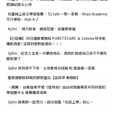
腔鏡紀錄＆心得
兒童線上英文學習推薦： 51 talk 一對一家教、Khan Academy
可汗學院、Kids A-Z
4y3m ：視力檢查、練習犯錯、認識華德福
【已結團】30分鐘緊實撫紋 PURETÉCARE ＆ Cebelia 秋冬乾
癢肌救星? 沒買到絕對是損失！！！
3y9m：紀念人生第一次攀岩抱石、我終於放過自己孩子不愛吃
飯就算了
3y8m 哭到停不下來、父母教育分歧點 和 愛是唯一答案
重度運動族群喝的膠原蛋白【品純萃 美顏飲】
•開團• 幼教屆老字號《理特尚》由幼兒發展專家共同研發的
學習圖卡＆ 推薦購買清單
3y0m 與老師一起努力，成功克服「抗拒上學」的心。