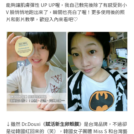
能夠讓肌膚彈性 UP UP喔，我自己敷完後除了有感受到小
V 臉悄悄地跑出來了，瞬間也亮白了喔！更多使用後的照
片和影片教學，歡迎入內來看吧♡
↓雖然 Dr.Douxi《
賦活新生卵殼膜
》是台灣品牌，不過卻
是從韓國紅回來的（笑），韓國女子團體 Miss S 和台灣藝