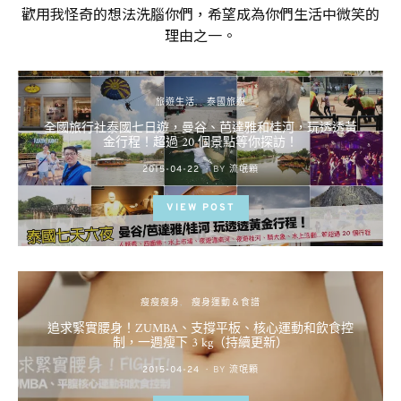
歡用我怪奇的想法洗腦你們，希望成為你們生活中微笑的
理由之一。
旅遊生活
泰國旅遊
全國旅行社泰國七日遊，曼谷、芭達雅和桂河，玩透透黃
金行程！超過 20 個景點等你探訪！
POSTED
2015-04-22
BY
流氓顆
ON
VIEW POST
瘦瘦瘦身
瘦身運動＆食譜
追求緊實腰身！ZUMBA、支撐平板、核心運動和飲食控
制，一週瘦下 3 kg（持續更新）
POSTED
2015-04-24
BY
流氓顆
ON