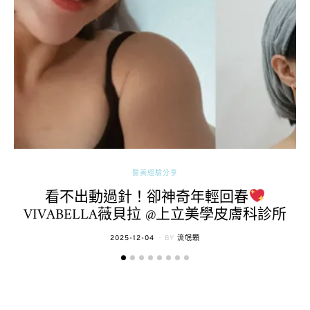
醫美經驗分享
看不出動過針！卻神奇年輕回春
VIVABELLA薇貝拉 @上立美學皮膚科診所
POSTED
2025-12-04
BY
流氓顆
ON