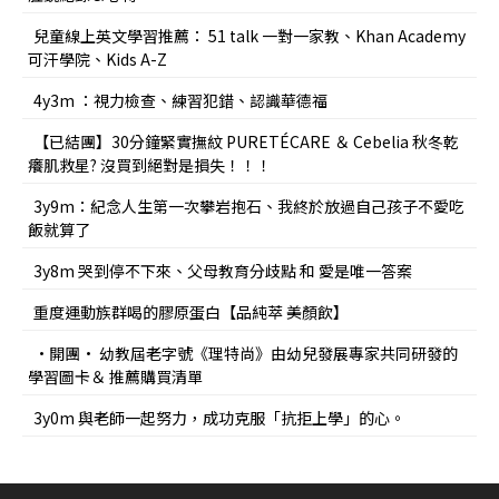
兒童線上英文學習推薦： 51 talk 一對一家教、Khan Academy
可汗學院、Kids A-Z
4y3m ：視力檢查、練習犯錯、認識華德福
【已結團】30分鐘緊實撫紋 PURETÉCARE ＆ Cebelia 秋冬乾
癢肌救星? 沒買到絕對是損失！！！
3y9m：紀念人生第一次攀岩抱石、我終於放過自己孩子不愛吃
飯就算了
3y8m 哭到停不下來、父母教育分歧點 和 愛是唯一答案
重度運動族群喝的膠原蛋白【品純萃 美顏飲】
•開團• 幼教屆老字號《理特尚》由幼兒發展專家共同研發的
學習圖卡＆ 推薦購買清單
3y0m 與老師一起努力，成功克服「抗拒上學」的心。