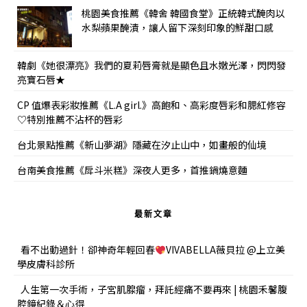
桃園美食推薦《韓舍 韓國食堂》正統韓式醃肉以
水梨蘋果醃漬，讓人留下深刻印象的鮮甜口感
韓劇《她很漂亮》我們的夏莉唇膏就是顯色且水嫩光澤，閃閃發
亮寶石唇★
CP 值爆表彩妝推薦《L.A girl.》高飽和、高彩度唇彩和腮紅修容
♡特別推薦不沾杯的唇彩
台北景點推薦《新山夢湖》隱藏在汐止山中，如畫般的仙境
台南美食推薦《戽斗米糕》深夜人更多，首推鍋燒意麵
最新文章
看不出動過針！卻神奇年輕回春
VIVABELLA薇貝拉 @上立美
學皮膚科診所
人生第一次手術，子宮肌腺瘤，拜託經痛不要再來 | 桃園禾馨腹
腔鏡紀錄＆心得