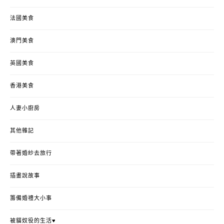
法國美食
澳門美食
英國美食
香港美食
人妻小廚房
其他雜記
帶著婚紗去旅行
插畫說故事
籌備婚禮大小事
被貓奴役的生活♥