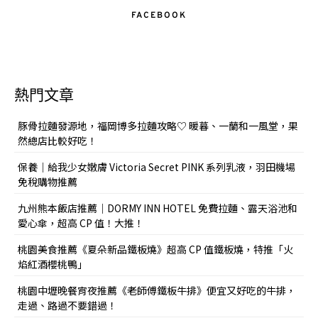
FACEBOOK
熱門文章
豚骨拉麵發源地，福岡博多拉麵攻略♡ 暖暮、一蘭和一風堂，果
然總店比較好吃！
保養｜給我少女嫩膚 Victoria Secret PINK 系列乳液，羽田機場
免稅購物推薦
九州熊本飯店推薦｜DORMY INN HOTEL 免費拉麵、露天浴池和
愛心傘，超高 CP 值！大推！
桃園美食推薦《夏朵新品鐵板燒》超高 CP 值鐵板燒，特推「火
焰紅酒櫻桃鴨」
桃園中壢晚餐宵夜推薦《老師傅鐵板牛排》便宜又好吃的牛排，
走過、路過不要錯過！