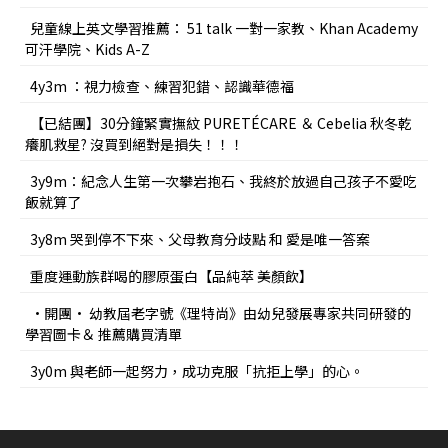
兒童線上英文學習推薦： 51 talk 一對一家教、Khan Academy
可汗學院、Kids A-Z
4y3m ：視力檢查、練習犯錯、認識華德福
【已結團】30分鐘緊實撫紋 PURETÉCARE ＆ Cebelia 秋冬乾
癢肌救星? 沒買到絕對是損失！！！
3y9m：紀念人生第一次攀岩抱石、我終於放過自己孩子不愛吃
飯就算了
3y8m 哭到停不下來、父母教育分歧點 和 愛是唯一答案
重度運動族群喝的膠原蛋白【品純萃 美顏飲】
•開團• 幼教屆老字號《理特尚》由幼兒發展專家共同研發的
學習圖卡＆ 推薦購買清單
3y0m 與老師一起努力，成功克服「抗拒上學」的心。