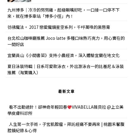
九州博多｜冷冷的努努雞，超級唰嘴好吃，一口接一口停不下
來，就在博多車站「博多小徑」內！
彷彿魔法。 2017 戀愛魔鏡星空系列，千呼萬喚的黑唇膏
台北松山咖啡廳推薦 Joco latte 多種口味熱巧克力，用心實在的
一間好店
宜蘭員山《小間書菜》支持小農經濟，深入體驗宜蘭在地文化
夏日泳裝特輯｜日系可愛款泳衣，外出游泳合一的比基尼＆泳裝
推薦（淘寶購入）
最新文章
看不出動過針！卻神奇年輕回春
VIVABELLA薇貝拉 @上立美
學皮膚科診所
人生第一次手術，子宮肌腺瘤，拜託經痛不要再來 | 桃園禾馨腹
腔鏡紀錄＆心得