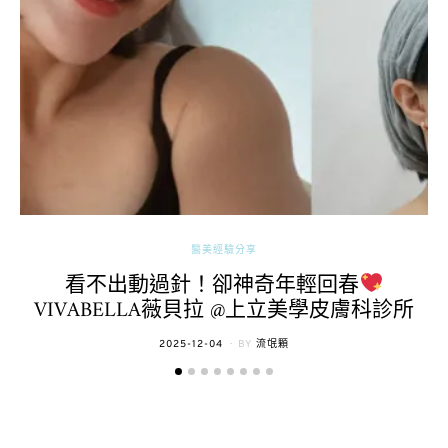
醫美經驗分享
看不出動過針！卻神奇年輕回春
VIVABELLA薇貝拉 @上立美學皮膚科診所
POSTED
2025-12-04
BY
流氓顆
ON