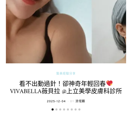
醫美經驗分享
看不出動過針！卻神奇年輕回春
VIVABELLA薇貝拉 @上立美學皮膚科診所
POSTED
2025-12-04
BY
流氓顆
ON