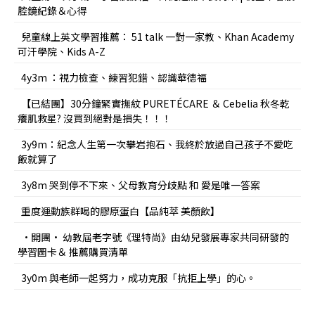
腔鏡紀錄＆心得
兒童線上英文學習推薦： 51 talk 一對一家教、Khan Academy
可汗學院、Kids A-Z
4y3m ：視力檢查、練習犯錯、認識華德福
【已結團】30分鐘緊實撫紋 PURETÉCARE ＆ Cebelia 秋冬乾
癢肌救星? 沒買到絕對是損失！！！
3y9m：紀念人生第一次攀岩抱石、我終於放過自己孩子不愛吃
飯就算了
3y8m 哭到停不下來、父母教育分歧點 和 愛是唯一答案
重度運動族群喝的膠原蛋白【品純萃 美顏飲】
•開團• 幼教屆老字號《理特尚》由幼兒發展專家共同研發的
學習圖卡＆ 推薦購買清單
3y0m 與老師一起努力，成功克服「抗拒上學」的心。