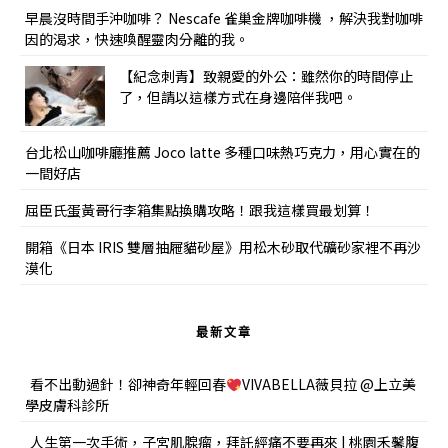
早晨沒時間手沖咖啡？ Nescafe 雀巢金牌咖啡機 ，解決我對咖啡
因的渴求，快速喚醒靈肉分離的我。
【紀念刺青】致親愛的外公：雖然你的時間停止
了，但請以這樣方式在身邊陪伴我吧。
台北松山咖啡廳推薦 Joco latte 多種口味熱巧克力，用心實在的
一間好店
屈臣氏蛋黃哥行李箱集點換購攻略！跟我這樣買最划算！
開箱《日本 IRIS 雙層抽屜貓砂屋》用松木砂取代礦砂家裡不再沙
漠化
最新文章
看不出動過針！卻神奇年輕回春
VIVABELLA薇貝拉 @上立美
學皮膚科診所
人生第一次手術，子宮肌腺瘤，拜託經痛不要再來 | 桃園禾馨腹