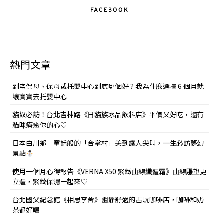
FACEBOOK
熱門文章
到宅保母、保母或托嬰中心到底哪個好？我為什麼選擇 6 個月就
讓寶寶去托嬰中心
貓奴必訪！台北吉林路《日貓族冰品飲料店》平價又好吃，還有
貓咪療癒你的心♡
日本白川鄉｜童話般的「合掌村」美到讓人尖叫，一生必訪夢幻
景點
使用一個月心得報告《VERNA X50 緊緻曲線纖體霜》曲線雕塑更
立體，緊緻保濕一起來♡
台北國父紀念館《相思李舍》幽靜舒適的古玩咖啡店，咖啡和奶
茶都好喝