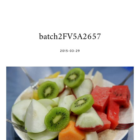
batch2FV5A2657
POSTED
2015-03-29
ON