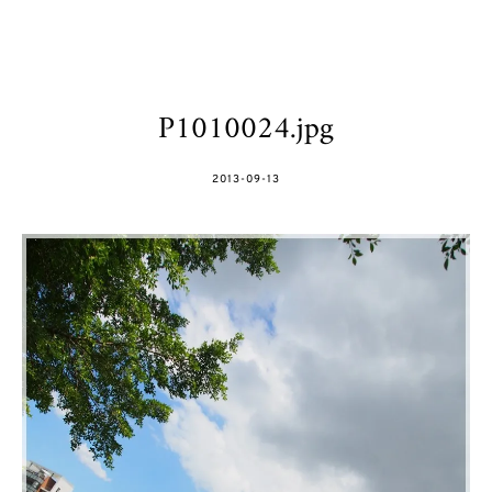
P1010024.jpg
POSTED
2013-09-13
ON