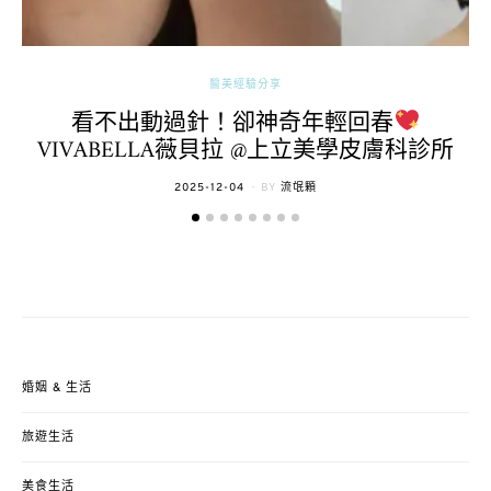
醫美經驗分享
看不出動過針！卻神奇年輕回春
VIVABELLA薇貝拉 @上立美學皮膚科診所
POSTED
2025-12-04
BY
流氓顆
ON
婚姻 & 生活
旅遊生活
美食生活