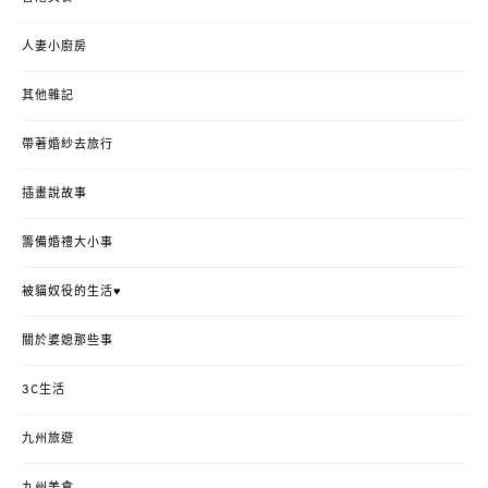
人妻小廚房
其他雜記
帶著婚紗去旅行
插畫說故事
籌備婚禮大小事
被貓奴役的生活♥
關於婆媳那些事
3C生活
九州旅遊
九州美食