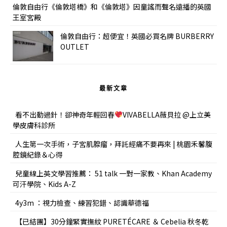
倫敦自由行《倫敦塔橋》和《倫敦塔》因童謠而聲名遠播的英國
王室宮殿
倫敦自由行：超便宜！英國必買名牌 BURBERRY
OUTLET
最新文章
看不出動過針！卻神奇年輕回春
VIVABELLA薇貝拉 @上立美
學皮膚科診所
人生第一次手術，子宮肌腺瘤，拜託經痛不要再來 | 桃園禾馨腹
腔鏡紀錄＆心得
兒童線上英文學習推薦： 51 talk 一對一家教、Khan Academy
可汗學院、Kids A-Z
4y3m ：視力檢查、練習犯錯、認識華德福
【已結團】30分鐘緊實撫紋 PURETÉCARE ＆ Cebelia 秋冬乾