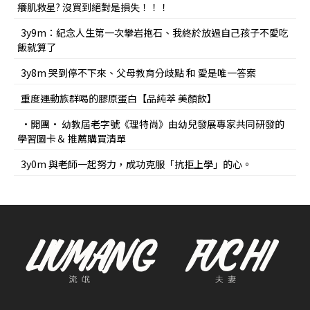
癢肌救星? 沒買到絕對是損失！！！
3y9m：紀念人生第一次攀岩抱石、我終於放過自己孩子不愛吃
飯就算了
3y8m 哭到停不下來、父母教育分歧點 和 愛是唯一答案
重度運動族群喝的膠原蛋白【品純萃 美顏飲】
•開團• 幼教屆老字號《理特尚》由幼兒發展專家共同研發的
學習圖卡＆ 推薦購買清單
3y0m 與老師一起努力，成功克服「抗拒上學」的心。