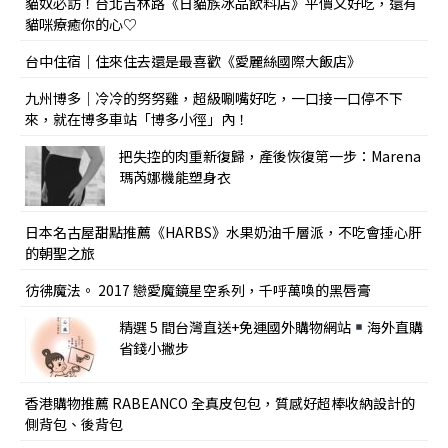
貓奴必訪！台北吉林路《日貓族冰品飲料店》平價又好吃，還有
貓咪療癒你的心♡
台中住宿｜住來住去還是最喜歡《愛麗絲國際大飯店》
九州博多｜冷冷的努努雞，超級唰嘴好吃，一口接一口停不下
來，就在博多車站「博多小徑」內！
把失控的肉重新復歸，產後恢復第一步：Marena
瑪芮娜機能塑身衣
日本名古屋甜點推薦《HARBS》水果奶油千層派，不吃會捶心肝
的朝聖之旅
彷彿魔法。 2017 戀愛魔鏡星空系列，千呼萬喚的黑唇膏
精選 5 間台灣直送+免運國外購物網站
海外直購
省錢小撇步
香港購物推薦 RABEANCO 全真皮包包，質感好超棒收納設計的
側背包、後背包