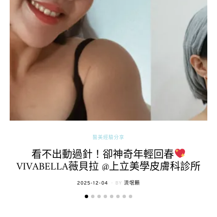
醫美經驗分享
看不出動過針！卻神奇年輕回春
VIVABELLA薇貝拉 @上立美學皮膚科診所
POSTED
2025-12-04
BY
流氓顆
ON