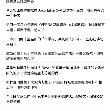
讓寶寶去托嬰中心
台北松山咖啡廳推薦 Joco latte 多種口味熱巧克力，用心實在的
一間好店
使用一個月心得報告《VERNA X50 緊緻曲線纖體霜》曲線雕塑更
立體，緊緻保濕一起來♡
日本白川鄉｜童話般的「合掌村」美到讓人尖叫，一生必訪夢幻
景點
貓奴必訪！台北吉林路《日貓族冰品飲料店》平價又好吃，還有
貓咪療癒你的心♡
早晨沒時間手沖咖啡？ Nescafe 雀巢金牌咖啡機 ，解決我對咖啡
因的渴求，快速喚醒靈肉分離的我。
新竹燒肉推薦！大阪燒肉雙子Futago 好吃程度和紅酒乾杯不相
上下，價格卻更便宜！
台北國父紀念館《相思李舍》幽靜舒適的古玩咖啡店，咖啡和奶
茶都好喝