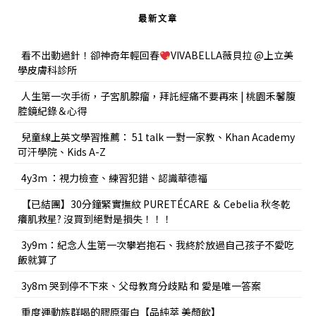
最新文章
看不出動過針！卻神奇年輕回春
VIVABELLA薇貝拉 @上立美
學皮膚科診所
人生第一次手術，子宮肌腺瘤，拜託經痛不要再來 | 桃園禾馨腹
腔鏡紀錄＆心得
兒童線上英文學習推薦： 51 talk 一對一家教、Khan Academy
可汗學院、Kids A-Z
4y3m ：視力檢查、練習犯錯、認識華德福
【已結團】30分鐘緊實撫紋 PURETÉCARE ＆ Cebelia 秋冬乾
癢肌救星? 沒買到絕對是損失！！！
3y9m：紀念人生第一次攀岩抱石、我終於放過自己孩子不愛吃
飯就算了
3y8m 哭到停不下來、父母教育分歧點 和 愛是唯一答案
重度運動族群喝的膠原蛋白【品純萃 美顏飲】