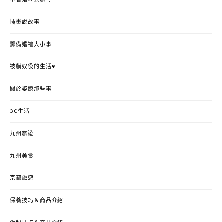
帶著婚紗去旅行
插畫說故事
籌備婚禮大小事
被貓奴役的生活♥
關於婆媳那些事
3C生活
九州旅遊
九州美食
京都旅遊
保養技巧＆商品介紹