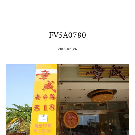
FV5A0780
POSTED
2015-02-26
ON