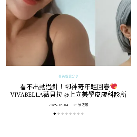
醫美經驗分享
看不出動過針！卻神奇年輕回春
VIVABELLA薇貝拉 @上立美學皮膚科診所
POSTED
2025-12-04
BY
流氓顆
ON