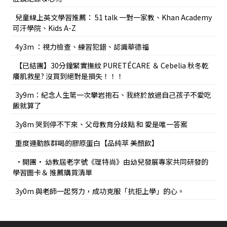
兒童線上英文學習推薦： 51 talk 一對一家教、Khan Academy
可汗學院、Kids A-Z
4y3m ：視力檢查、練習犯錯、認識華德福
【已結團】30分鐘緊實撫紋 PURETÉCARE ＆ Cebelia 秋冬乾
癢肌救星? 沒買到絕對是損失！！！
3y9m：紀念人生第一次攀岩抱石、我終於放過自己孩子不愛吃
飯就算了
3y8m 哭到停不下來、父母教育分歧點 和 愛是唯一答案
重度運動族群喝的膠原蛋白【品純萃 美顏飲】
•開團• 幼教屆老字號《理特尚》由幼兒發展專家共同研發的
學習圖卡＆ 推薦購買清單
3y0m 與老師一起努力，成功克服「抗拒上學」的心。