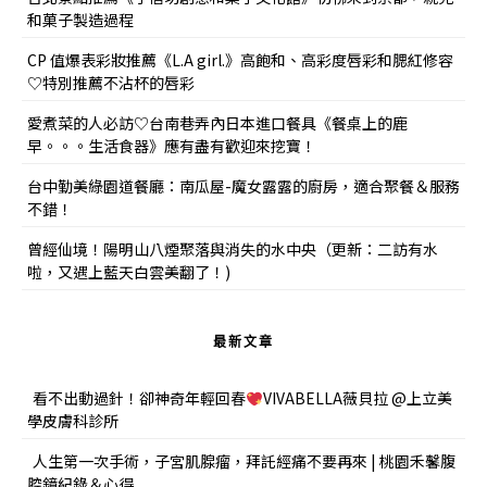
和菓子製造過程
CP 值爆表彩妝推薦《L.A girl.》高飽和、高彩度唇彩和腮紅修容
♡特別推薦不沾杯的唇彩
愛煮菜的人必訪♡台南巷弄內日本進口餐具《餐桌上的鹿
早。。。生活食器》應有盡有歡迎來挖寶！
台中勤美綠園道餐廳：南瓜屋-魔女露露的廚房，適合聚餐＆服務
不錯！
曾經仙境！陽明山八煙聚落與消失的水中央（更新：二訪有水
啦，又遇上藍天白雲美翻了！)
最新文章
看不出動過針！卻神奇年輕回春
VIVABELLA薇貝拉 @上立美
學皮膚科診所
人生第一次手術，子宮肌腺瘤，拜託經痛不要再來 | 桃園禾馨腹
腔鏡紀錄＆心得