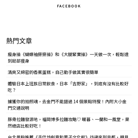
FACEBOOK
熱門文章
瘦身操《蝴蝶袖掰掰操》和《大腿緊實操》一天做一次，輕鬆達
到局部痩身
清爽又綿密的香蕉蛋糕，自己動手做其實很簡單
體驗日本上班族日常飲食，日本「吉野家」，到底有沒有比較好
吃？
擄獲你的拍照魂，去金門不能錯過 14 個景點特搜！內附大小金
門交通說明
豚骨拉麵發源地，福岡博多拉麵攻略♡ 暖暮、一蘭和一風堂，果
然總店比較好吃！
台北景點推薦《手信坊創意和菓子文化館》彷彿來到京都，親見