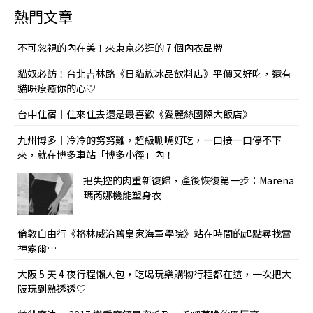
熱門文章
不可忽視的內在美！來東京必逛的 7 個內衣品牌
貓奴必訪！台北吉林路《日貓族冰品飲料店》平價又好吃，還有
貓咪療癒你的心♡
台中住宿｜住來住去還是最喜歡《愛麗絲國際大飯店》
九州博多｜冷冷的努努雞，超級唰嘴好吃，一口接一口停不下
來，就在博多車站「博多小徑」內！
把失控的肉重新復歸，產後恢復第一步：Marena
瑪芮娜機能塑身衣
倫敦自由行《格林威治舊皇家海軍學院》站在時間的起點尋找雷
神索爾…
大阪 5 天 4 夜行程懶人包，吃喝玩樂購物行程都在這，一次把大
阪玩到熟透透♡