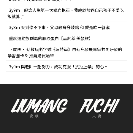
3y9m：紀念人生第一次攀岩抱石、我終於放過自己孩子不愛吃
飯就算了
3y8m 哭到停不下來、父母教育分歧點 和 愛是唯一答案
重度運動族群喝的膠原蛋白【品純萃 美顏飲】
•開團• 幼教屆老字號《理特尚》由幼兒發展專家共同研發的
學習圖卡＆ 推薦購買清單
3y0m 與老師一起努力，成功克服「抗拒上學」的心。