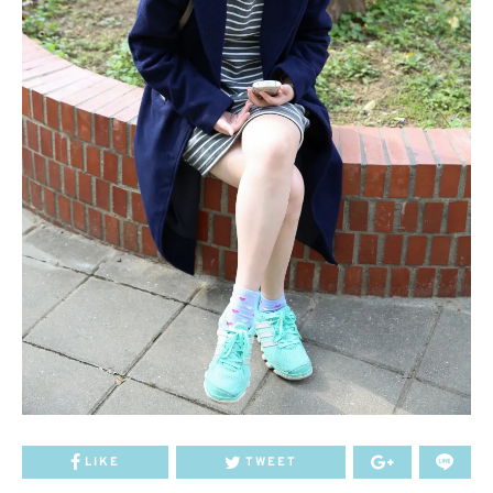
LIKE
TWEET