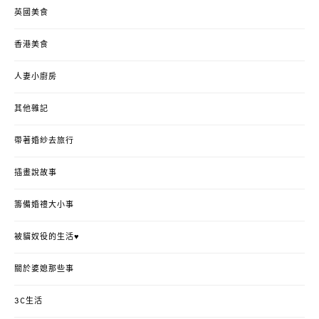
英國美食
香港美食
人妻小廚房
其他雜記
帶著婚紗去旅行
插畫說故事
籌備婚禮大小事
被貓奴役的生活♥
關於婆媳那些事
3C生活