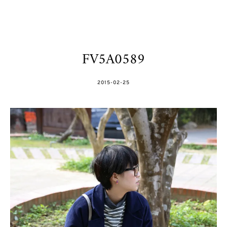
FV5A0589
POSTED
2015-02-25
ON