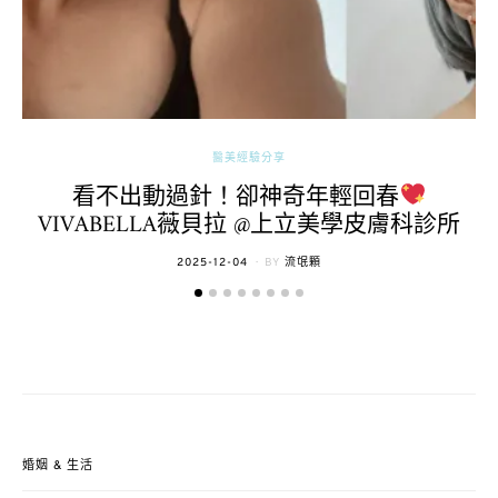
醫美經驗分享
看不出動過針！卻神奇年輕回春
VIVABELLA薇貝拉 @上立美學皮膚科診所
POSTED
2025-12-04
BY
流氓顆
ON
婚姻 & 生活