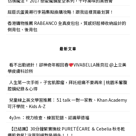
彷彿魔法。 2017 戀愛魔鏡星空系列，千呼萬喚的黑唇膏
屈臣氏蛋黃哥行李箱集點換購攻略！跟我這樣買最划算！
香港購物推薦 RABEANCO 全真皮包包，質感好超棒收納設計的
側背包、後背包
最新文章
看不出動過針！卻神奇年輕回春
VIVABELLA薇貝拉 @上立美
學皮膚科診所
人生第一次手術，子宮肌腺瘤，拜託經痛不要再來 | 桃園禾馨腹
腔鏡紀錄＆心得
兒童線上英文學習推薦： 51 talk 一對一家教、Khan Academy
可汗學院、Kids A-Z
4y3m ：視力檢查、練習犯錯、認識華德福
【已結團】30分鐘緊實撫紋 PURETÉCARE ＆ Cebelia 秋冬乾
癢肌救星? 沒買到絕對是損失！！！