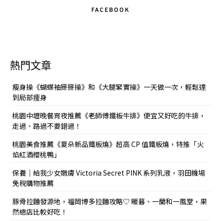
FACEBOOK
熱門文章
瘦身操《蝴蝶袖掰掰操》和《大腿緊實操》一天做一次，輕鬆達
到局部痩身
桃園中壢晚餐宵夜推薦《老師傅鐵板牛排》便宜又好吃的牛排，
走過、路過不要錯過！
桃園美食推薦《夏朵新品鐵板燒》超高 CP 值鐵板燒，特推「火
焰紅酒櫻桃鴨」
保養｜給我少女嫩膚 Victoria Secret PINK 系列乳液，羽田機場
免稅購物推薦
豚骨拉麵發源地，福岡博多拉麵攻略♡ 暖暮、一蘭和一風堂，果
然總店比較好吃！