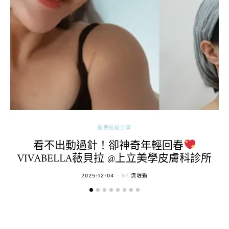
醫美經驗分享
看不出動過針！卻神奇年輕回春
VIVABELLA薇貝拉 @上立美學皮膚科診所
POSTED
2025-12-04
BY
流氓顆
ON