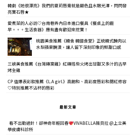
韓劇《她很漂亮》我們的夏莉唇膏就是顯色且水嫩光澤，閃閃發
亮寶石唇★
愛煮菜的人必訪♡台南巷弄內日本進口餐具《餐桌上的鹿
早。。。生活食器》應有盡有歡迎來挖寶！
桃園美食推薦《韓舍 韓國食堂》正統韓式醃肉以
水梨蘋果醃漬，讓人留下深刻印象的鮮甜口感
三峽美食推薦《台灣磚窯雞》紅磚搭柴火烤出甘甜又多汁的古早
烤全雞
CP 值爆表彩妝推薦《L.A girl.》高飽和、高彩度唇彩和腮紅修容
♡特別推薦不沾杯的唇彩
最新文章
看不出動過針！卻神奇年輕回春
VIVABELLA薇貝拉 @上立美
學皮膚科診所