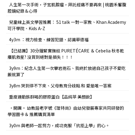
人生第一次手術，子宮肌腺瘤，拜託經痛不要再來 | 桃園禾馨腹
腔鏡紀錄＆心得
兒童線上英文學習推薦： 51 talk 一對一家教、Khan Academy
可汗學院、Kids A-Z
4y3m ：視力檢查、練習犯錯、認識華德福
【已結團】30分鐘緊實撫紋 PURETÉCARE ＆ Cebelia 秋冬乾
癢肌救星? 沒買到絕對是損失！！！
3y9m：紀念人生第一次攀岩抱石、我終於放過自己孩子不愛吃
飯就算了
3y8m 哭到停不下來、父母教育分歧點 和 愛是唯一答案
重度運動族群喝的膠原蛋白【品純萃 美顏飲】
•開團• 幼教屆老字號《理特尚》由幼兒發展專家共同研發的
學習圖卡＆ 推薦購買清單
3y0m 與老師一起努力，成功克服「抗拒上學」的心。