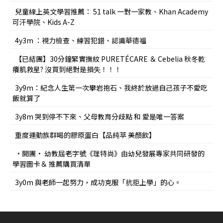
兒童線上英文學習推薦： 51 talk 一對一家教、Khan Academy
可汗學院、Kids A-Z
4y3m ：視力檢查、練習犯錯、認識華德福
【已結團】30分鐘緊實撫紋 PURETÉCARE ＆ Cebelia 秋冬乾
癢肌救星? 沒買到絕對是損失！！！
3y9m：紀念人生第一次攀岩抱石、我終於放過自己孩子不愛吃
飯就算了
3y8m 哭到停不下來、父母教育分歧點 和 愛是唯一答案
重度運動族群喝的膠原蛋白【品純萃 美顏飲】
•開團• 幼教屆老字號《理特尚》由幼兒發展專家共同研發的
學習圖卡＆ 推薦購買清單
3y0m 與老師一起努力，成功克服「抗拒上學」的心。