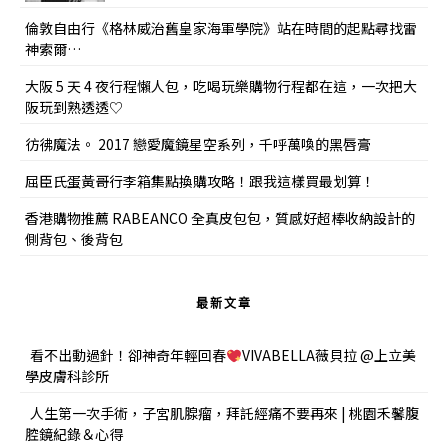
倫敦自由行《格林威治舊皇家海軍學院》站在時間的起點尋找雷
神索爾…
大阪 5 天 4 夜行程懶人包，吃喝玩樂購物行程都在這，一次把大
阪玩到熟透透♡
彷彿魔法。 2017 戀愛魔鏡星空系列，千呼萬喚的黑唇膏
屈臣氏蛋黃哥行李箱集點換購攻略！跟我這樣買最划算！
香港購物推薦 RABEANCO 全真皮包包，質感好超棒收納設計的
側背包、後背包
最新文章
看不出動過針！卻神奇年輕回春
VIVABELLA薇貝拉 @上立美
學皮膚科診所
人生第一次手術，子宮肌腺瘤，拜託經痛不要再來 | 桃園禾馨腹
腔鏡紀錄＆心得