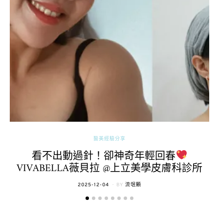
醫美經驗分享
看不出動過針！卻神奇年輕回春
VIVABELLA薇貝拉 @上立美學皮膚科診所
POSTED
2025-12-04
BY
流氓顆
ON