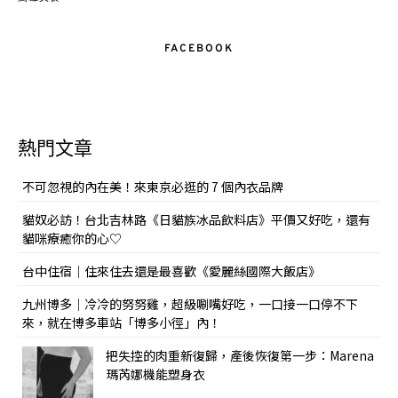
FACEBOOK
熱門文章
不可忽視的內在美！來東京必逛的 7 個內衣品牌
貓奴必訪！台北吉林路《日貓族冰品飲料店》平價又好吃，還有
貓咪療癒你的心♡
台中住宿｜住來住去還是最喜歡《愛麗絲國際大飯店》
九州博多｜冷冷的努努雞，超級唰嘴好吃，一口接一口停不下
來，就在博多車站「博多小徑」內！
把失控的肉重新復歸，產後恢復第一步：Marena
瑪芮娜機能塑身衣