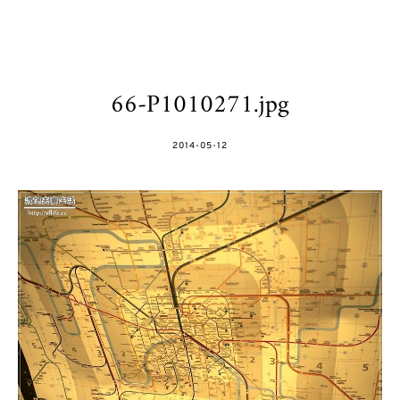
66-P1010271.jpg
POSTED
2014-05-12
ON