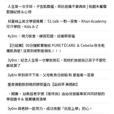
人生第一次手術，子宮肌腺瘤，拜託經痛不要再來 | 桃園禾馨腹
腔鏡紀錄＆心得
兒童線上英文學習推薦： 51 talk 一對一家教、Khan Academy
可汗學院、Kids A-Z
4y3m ：視力檢查、練習犯錯、認識華德福
【已結團】30分鐘緊實撫紋 PURETÉCARE ＆ Cebelia 秋冬乾
癢肌救星? 沒買到絕對是損失！！！
3y9m：紀念人生第一次攀岩抱石、我終於放過自己孩子不愛吃
飯就算了
3y8m 哭到停不下來、父母教育分歧點 和 愛是唯一答案
重度運動族群喝的膠原蛋白【品純萃 美顏飲】
•開團• 幼教屆老字號《理特尚》由幼兒發展專家共同研發的
學習圖卡＆ 推薦購買清單
3y0m 與老師一起努力，成功克服「抗拒上學」的心。