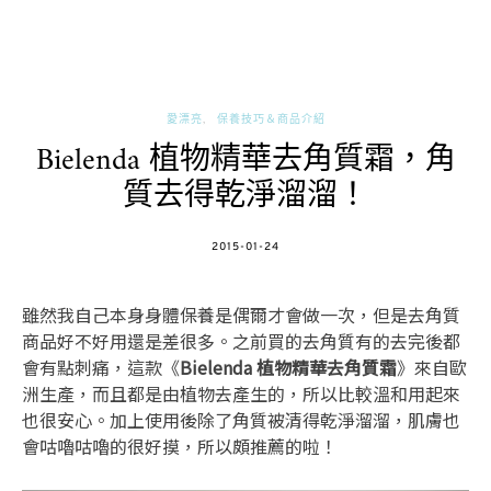
愛漂亮
保養技巧＆商品介紹
Bielenda 植物精華去角質霜，角
質去得乾淨溜溜！
POSTED
2015-01-24
ON
雖然我自己本身身體保養是偶爾才會做一次，但是去角質
商品好不好用還是差很多。之前買的去角質有的去完後都
會有點刺痛，這款《
Bielenda 植物精華去角質霜
》來自歐
洲生產，而且都是由植物去產生的，所以比較溫和用起來
也很安心。加上使用後除了角質被清得乾淨溜溜，肌膚也
會咕嚕咕嚕的很好摸，所以頗推薦的啦！