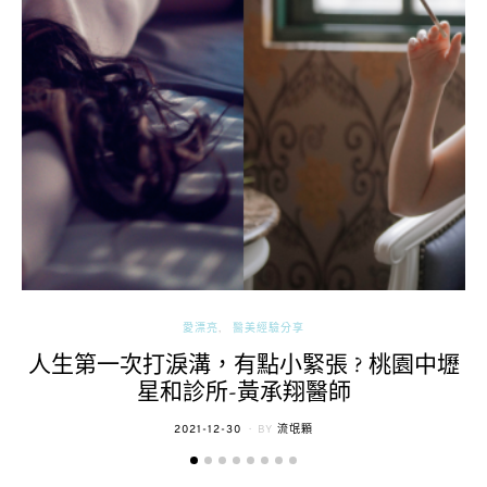
愛漂亮
醫美經驗分享
人生第一次打淚溝，有點小緊張 ? 桃園中壢
星和診所-黃承翔醫師
POSTED
2021-12-30
BY
流氓顆
ON