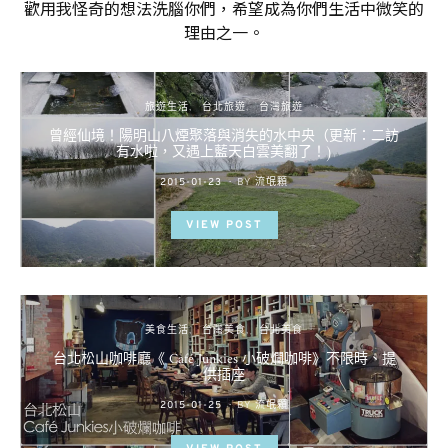
歡用我怪奇的想法洗腦你們，希望成為你們生活中微笑的
理由之一。
旅遊生活
台北旅遊
台灣旅遊
曾經仙境！陽明山八煙聚落與消失的水中央（更新：二訪
有水啦，又遇上藍天白雲美翻了！)
POSTED
2015-01-23
BY
流氓顆
ON
VIEW POST
美食生活
台灣美食
台北美食
台北松山咖啡廳《 Café Junkies 小破爛咖啡》不限時、提
供插座
POSTED
2015-01-25
BY
流氓顆
ON