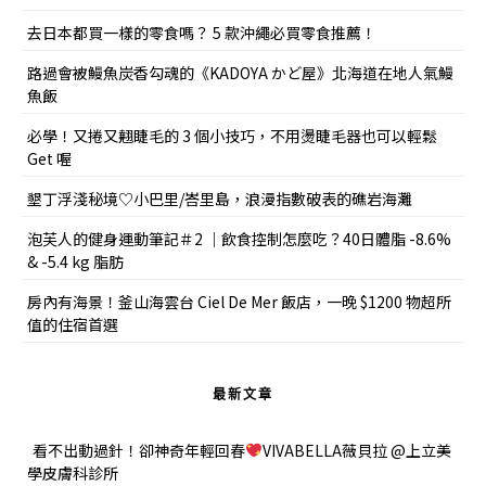
去日本都買一樣的零食嗎？ 5 款沖繩必買零食推薦！
路過會被鰻魚炭香勾魂的《KADOYA かど屋》北海道在地人氣鰻
魚飯
必學！又捲又翹睫毛的 3 個小技巧，不用燙睫毛器也可以輕鬆
Get 喔
墾丁浮淺秘境♡小巴里/峇里島，浪漫指數破表的礁岩海灘
泡芙人的健身運動筆記＃2 ｜飲食控制怎麼吃？40日體脂 -8.6%
& -5.4 kg 脂肪
房內有海景！釜山海雲台 Ciel De Mer 飯店，一晚 $1200 物超所
值的住宿首選
最新文章
看不出動過針！卻神奇年輕回春
VIVABELLA薇貝拉 @上立美
學皮膚科診所