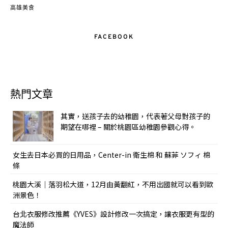
高雄美食
FACEBOOK
熱門文章
其實，送孩子去的幼稚園，代表著父母對孩子的
期望在哪裡 – 關於桃園區幼稚園參觀心得。
女生去日本必買的日用品，Center-in 衛生棉 和 蘇菲 ソフィ 棉
條
桃園大溪｜落羽松大道，12月由黃翻紅，不用出國就可以看到歐
洲景色！
台北衣服修改推薦《YVES》設計修改一次搞定，讓衣服更有型的
魔法師