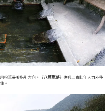
用粉筆畫著指引方向。《
八煙聚落
》也遇上青壯年人力外移
住。