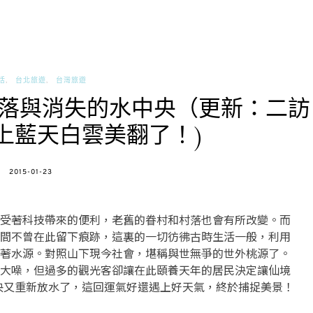
活
台北旅遊
台灣旅遊
落與消失的水中央（更新：二訪
上藍天白雲美翻了！)
POSTED
2015-01-23
ON
受著科技帶來的便利，老舊的眷村和村落也會有所改變。而
間不曾在此留下痕跡，這裏的一切彷彿古時生活一般，利用
著水源。對照山下現今社會，堪稱與世無爭的世外桃源了。
大噪，但過多的觀光客卻讓在此頤養天年的居民決定讓仙境
中央又重新放水了，這回運氣好還遇上好天氣，終於捕捉美景！