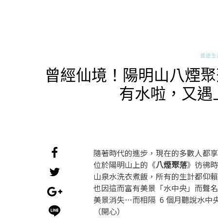
旅遊生
曾經仙境！陽明山八煙聚
有水啦，又遇
隨著時代的進步，現在的多數人都享
位於陽明山上的《
八煙聚落
》彷彿時
山泉水洗衣煮飯，所有的生計都仰賴
也因這而富有美景「水中央」而聲名
美景消失…而相隔 6 個月聽說水
（開心）