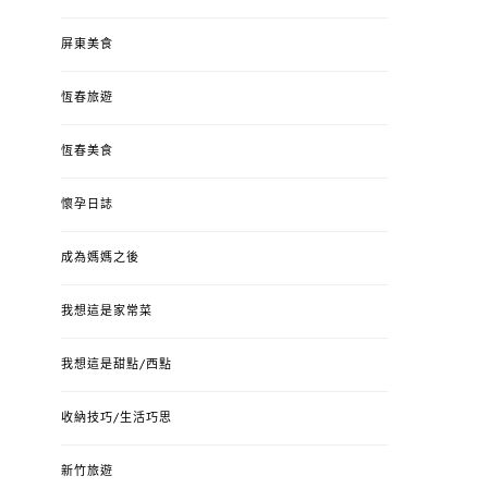
屏東美食
恆春旅遊
恆春美食
懷孕日誌
成為媽媽之後
我想這是家常菜
我想這是甜點/西點
收納技巧/生活巧思
新竹旅遊