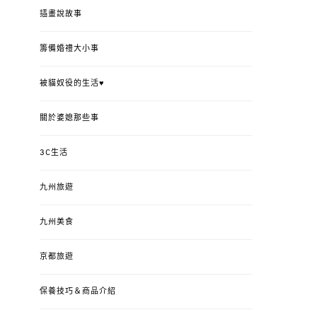
插畫說故事
籌備婚禮大小事
被貓奴役的生活♥
關於婆媳那些事
3C生活
九州旅遊
九州美食
京都旅遊
保養技巧＆商品介紹