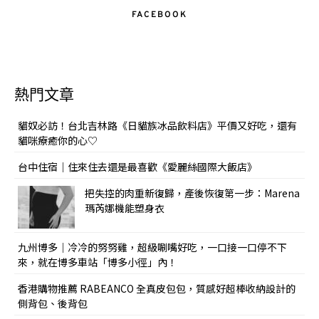
FACEBOOK
熱門文章
貓奴必訪！台北吉林路《日貓族冰品飲料店》平價又好吃，還有
貓咪療癒你的心♡
台中住宿｜住來住去還是最喜歡《愛麗絲國際大飯店》
把失控的肉重新復歸，產後恢復第一步：Marena
瑪芮娜機能塑身衣
九州博多｜冷冷的努努雞，超級唰嘴好吃，一口接一口停不下
來，就在博多車站「博多小徑」內！
香港購物推薦 RABEANCO 全真皮包包，質感好超棒收納設計的
側背包、後背包