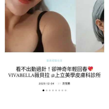
醫美經驗分享
看不出動過針！卻神奇年輕回春
VIVABELLA薇貝拉 @上立美學皮膚科診所
POSTED
2025-12-04
BY
流氓顆
ON