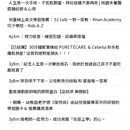
人生第一次手術，子宮肌腺瘤，拜託經痛不要再來 | 桃園禾馨腹
腔鏡紀錄＆心得
兒童線上英文學習推薦： 51 talk 一對一家教、Khan Academy
可汗學院、Kids A-Z
4y3m ：視力檢查、練習犯錯、認識華德福
【已結團】30分鐘緊實撫紋 PURETÉCARE ＆ Cebelia 秋冬乾
癢肌救星? 沒買到絕對是損失！！！
3y9m：紀念人生第一次攀岩抱石、我終於放過自己孩子不愛吃
飯就算了
3y8m 哭到停不下來、父母教育分歧點 和 愛是唯一答案
重度運動族群喝的膠原蛋白【品純萃 美顏飲】
•開團• 幼教屆老字號《理特尚》由幼兒發展專家共同研發的
學習圖卡＆ 推薦購買清單
3y0m 與老師一起努力，成功克服「抗拒上學」的心。