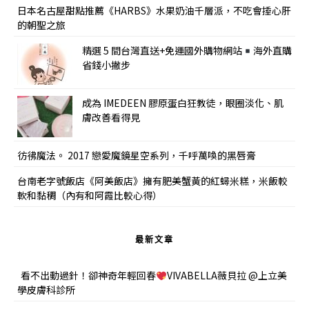
日本名古屋甜點推薦《HARBS》水果奶油千層派，不吃會捶心肝
的朝聖之旅
精選 5 間台灣直送+免運國外購物網站
海外直購
省錢小撇步
成為 IMEDEEN 膠原蛋白狂教徒，眼圈淡化、肌
膚改善看得見
彷彿魔法。 2017 戀愛魔鏡星空系列，千呼萬喚的黑唇膏
台南老字號飯店《阿美飯店》擁有肥美蟹黃的紅蟳米糕，米飯較
軟和黏稠（內有和阿霞比較心得）
最新文章
看不出動過針！卻神奇年輕回春
VIVABELLA薇貝拉 @上立美
學皮膚科診所